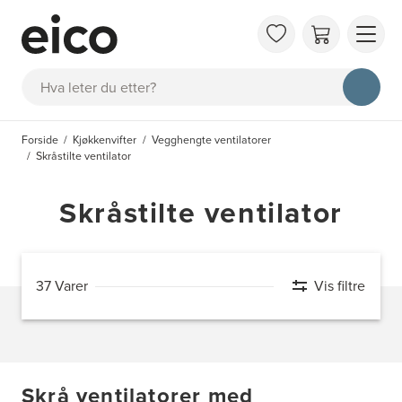
OM 
Søk
FAQ
KAT
Forside
Kjøkkenvifter
Vegghengte ventilatorer
BES
Skråstilte ventilator
INS
Skråstilte ventilator
37 Varer
Vis filtre
Skrå ventilatorer med