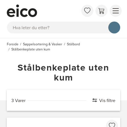
OM 
Søk
FAQ
KAT
Forside
Søppelsortering & Vasker
Stålbord
BES
Stålbenkeplate uten kum
INS
Stålbenkeplate uten
kum
3 Varer
Vis filtre