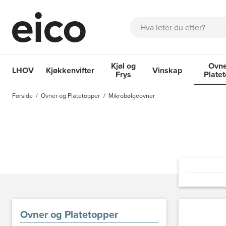
Søk
Kjøl og
Ovne
LHOV
Kjøkkenvifter
Vinskap
Frys
Plate
OM EICO
FAQ
KATALOGER
BESTILL SERVICE
INSPI
Forside
Ovner og Platetopper
Mikrobølgeovner
Kjøkkenvifter
Kjøl og Frys
Vinskap
Ovner og
Ovner og Platetopper