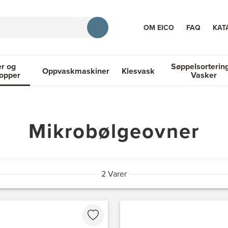
OM EICO
FAQ
KAT
r og
Søppelsorterin
Oppvaskmaskiner
Klesvask
topper
Vasker
RASJON
 Platetopper
Oppvaskmaskiner
Klesvask
Søppelsortering
Mikrobølgeovner
2 Varer