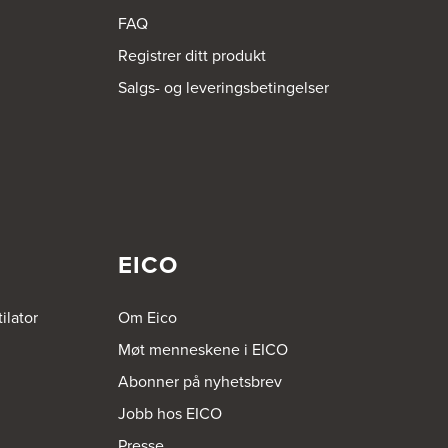
FAQ
Registrer ditt produkt
Salgs- og leveringsbetingelser
empelvis må du kun benytte plastbeholdere som spesifikt
lderen.
lbake på bølgesenderen, og herved ødelegge denne.
EICO
ilator
Om Eico
Møt menneskene i EICO
Abonner på nyhetsbrev
Jobb hos EICO
Presse