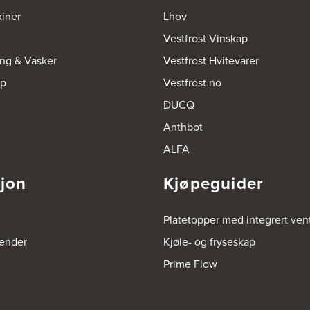
iner
Lhov
en»
Vestfrost Vinskap
ing & Vasker
Vestfrost Hvitevarer
kkerhetsmessige faktorer du bør være ekstra oppmerksom på. Eks
op
Vestfrost.no
 kan det smelte – noe som både ødelegger maten, ovnen og beho
DUCQ
Anthbot
folie i mikrobølgeovnen da bølgene kan ramme metallet og slå ti
ALFA
sjon
Kjøpeguider
Platetopper med integrert vent
render
Kjøle- og fryseskap
Prime Flow