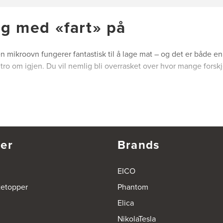
ng med «fart» på
mikroovn fungerer fantastisk til å lage mat – og det er både enk
skt tro om igjen. Du vil nemlig bli overrasket over hvor mange for
stråling i mikrobølgeovnens frekvensområde. Dette får molekylen
den vesken som er inneholdt i maten. Det betyr at maten blir va
t i ovnen.
er
Brands
ndelsesområder
EICO
g. Faktisk kan man tilberede et helt måltid med både kjøtt, pot
tetopper
Phantom
ke en kake.
Elica
NikolaTesla
ter grenser for den kreative kokekunsten i kjøkkenet.