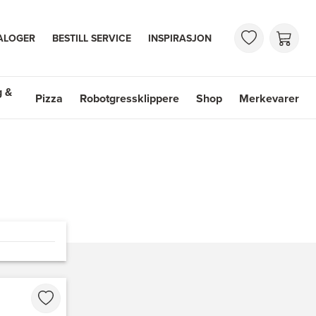
ALOGER
BESTILL SERVICE
INSPIRASJON
g &
Pizza
Robotgressklippere
Shop
Merkevarer
 & Vasker
Shop
Merkevarer