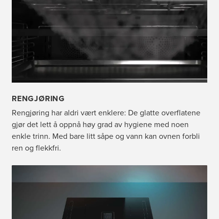
RENGJØRING
Rengjøring har aldri vært enklere: De glatte overflatene
gjør det lett å oppnå høy grad av hygiene med noen
enkle trinn. Med bare litt såpe og vann kan ovnen forbli
ren og flekkfri.