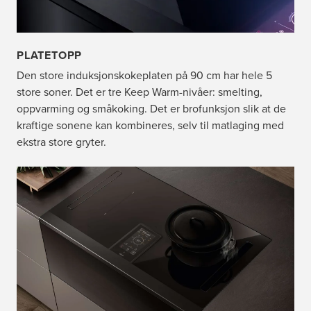
PLATETOPP
Den store induksjonskokeplaten på 90 cm har hele 5
store soner. Det er tre Keep Warm-nivåer: smelting,
oppvarming og småkoking. Det er brofunksjon slik at de
kraftige sonene kan kombineres, selv til matlaging med
ekstra store gryter.