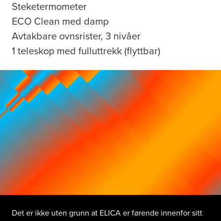
Steketermometer
ECO Clean med damp
Avtakbare ovnsrister, 3 nivåer
1 teleskop med fulluttrekk (flyttbar)
Det er ikke uten grunn at ELICA er førende innenfor sitt