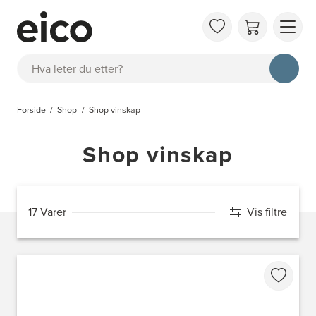
OM 
Søk
FAQ
KAT
Forside
Shop
Shop vinskap
BES
INS
Shop vinskap
17 Varer
Vis filtre