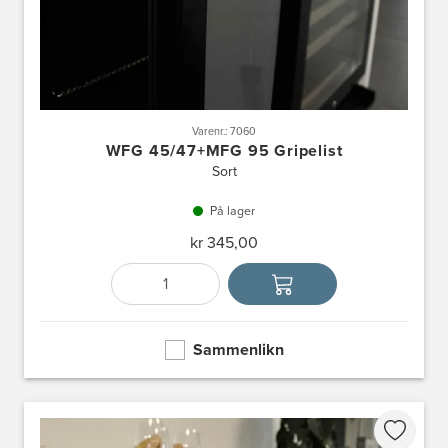
Varenr.: 7060
WFG 45/47+MFG 95 Gripelist
Sort
På lager
kr 345,00
Antall
Velg enhet
Sammenlikn