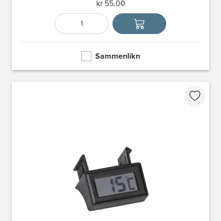
kr 55,00
Antall
Velg enhet
Sammenlikn