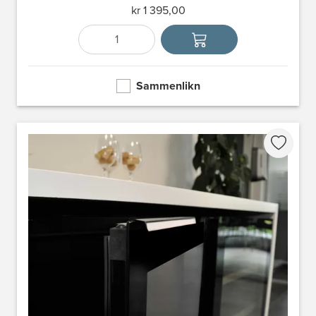
kr 1 395,00
Antall
Velg enhet
Sammenlikn