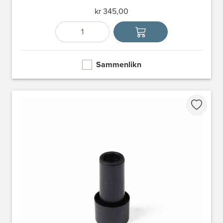
kr 345,00
Antall
Velg enhet
Sammenlikn