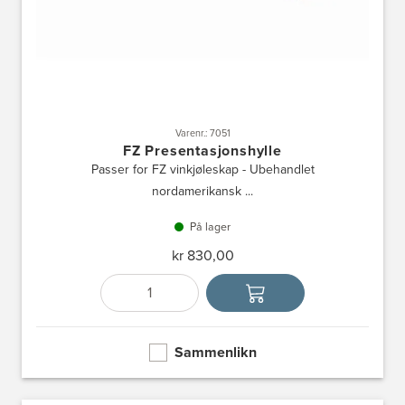
Varenr.: 7051
FZ Presentasjonshylle
Passer for FZ vinkjøleskap - Ubehandlet
nordamerikansk ...
På lager
kr 830,00
Antall
Velg enhet
Sammenlikn