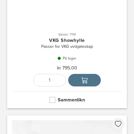
Varenr.: 7114
VKG Showhylle
Passer for VKG vinkjøleskap
På lager
kr 795,00
Antall
Velg enhet
Sammenlikn