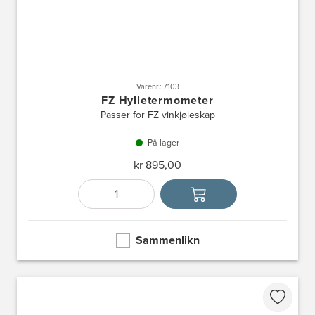
Varenr.: 7103
FZ Hylletermometer
Passer for FZ vinkjøleskap
På lager
kr 895,00
Antall
Velg enhet
Sammenlikn