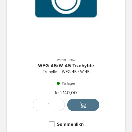
Varenr.: 7062
WFG 45/W 45 Træhylde
Tre­hylle – WFG 45 / W 45
På lager
kr 1 140,00
Antall
Velg enhet
Sammenlikn