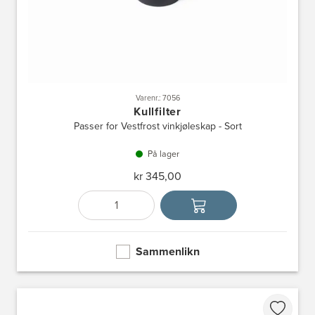
Varenr.: 7056
Kullfilter
Passer for Vestfrost vinkjøleskap - Sort
På lager
kr 345,00
Antall
Velg enhet
Sammenlikn