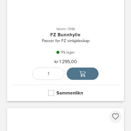
Varenr.: 7099
FZ Bunnhylle
Passer for FZ vinkjøleskap
På lager
kr 1 295,00
Antall
Velg enhet
Sammenlikn