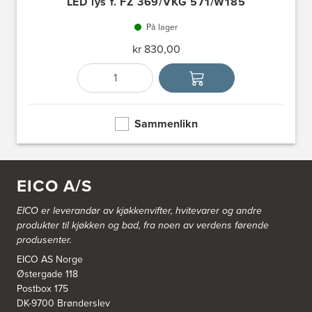
LED lys f. FZ 369/VKG 571/W185
På lager
kr 830,00
Antall
Velg enhet
Sammenlikn
EICO A/S
EICO er leverandør av kjøkkenvifter, hvitevarer og andre
produkter til kjøkken og bad, fra noen av verdens førende
produsenter.
EICO AS Norge
Østergade 118
Postbox 175
DK-9700 Brønderslev