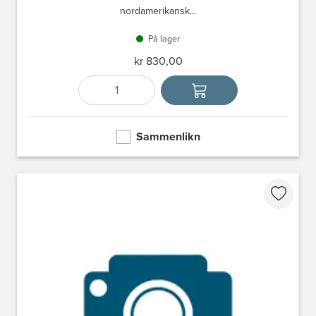
nordamerikansk...
På lager
kr 830,00
Antall
Velg enhet
Sammenlikn