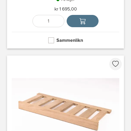
kr 1 695,00
Antall
Velg enhet
Sammenlikn