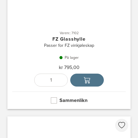
Varenr.: 7102
FZ Glasshylle
Passer for FZ vinkjøleskap
På lager
kr 795,00
Antall
Velg enhet
Sammenlikn