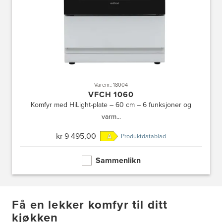
Varenr.: 18004
VFCH 1060
Komfyr med HiLight-plate – 60 cm – 6 funksjoner og
varm...
kr 9 495,00
Produktdatablad
Sammenlikn
Få en lekker komfyr til ditt
kjøkken