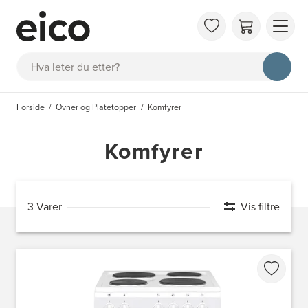
OM 
Søk
FAQ
KAT
Forside
Ovner og Platetopper
Komfyrer
BES
INS
Komfyrer
3 Varer
Vis filtre