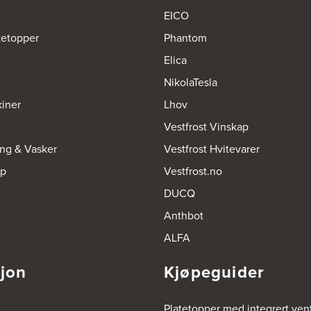
EICO
tetopper
Phantom
Elica
NikolaTesla
iner
Lhov
Vestfrost Vinskap
ing & Vasker
Vestfrost Hvitevarer
op
Vestfrost.no
DUCQ
Anthbot
ALFA
sjon
Kjøpeguider
Platetopper med integrert vent