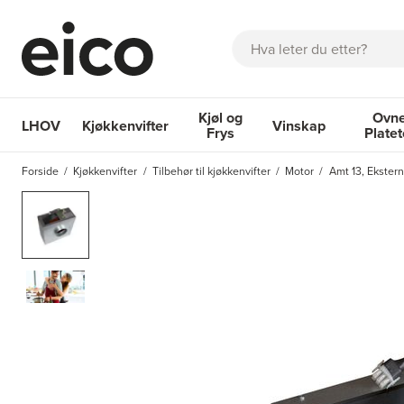
Søk
Kjøl og
Ovne
LHOV
Kjøkkenvifter
Vinskap
Frys
Plate
OM EICO
FAQ
KATALOGER
BESTILL SERVICE
INSPI
Forside
Kjøkkenvifter
Tilbehør til kjøkkenvifter
Motor
Amt 13, Ekster
Kjøkkenvifter
Kjøl og Frys
Vinskap
Ovner og