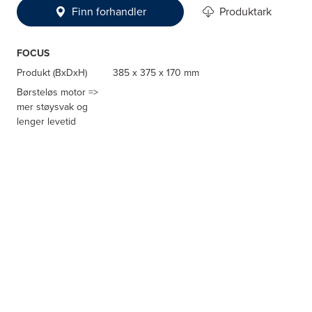
Finn forhandler
Produktark
FOCUS
Produkt (BxDxH)
385 x 375 x 170 mm
Børsteløs motor =>
mer støysvak og
lenger levetid