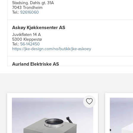
Stadsing. Dahls gt. 31A
7043 Trondheim
Tel.:
92616060
Askøy Kjøkkensenter AS
Juvikflaten 14 A
5300 Kleppestø
Tel.:
56-142450
https://jke-design.com/no/butikk/jke-askoey
Aurland Elektriske AS
Odden 10 A
5745 Aurland
Tel.:
57-633463
Bekkestua kjøkkenstudio as
Gamle Ringeriksvei 32
1357 Bekkestua
Tel.:
99228877
Bergen Kjøkkensenter A/S