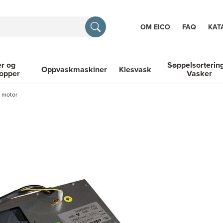
OM EICO
FAQ
KAT
r og
Søppelsorterin
Oppvaskmaskiner
Klesvask
topper
Vasker
RASJON
n motor
 Platetopper
Oppvaskmaskiner
Klesvask
Søppelsortering