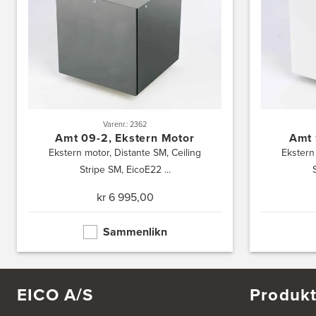
Hellevegen 228
5039 Bergen
Tel.:
55-395060
Bjerkreim Trelast AS
Nesjane 7, Vikeså
4389 Vikeså
Tel.:
51-454050
http://www.drommekjokken.no
Varenr.: 2362
Amt 09-2, Ekstern Motor
Amt 
Bjerks Trevarefabrikk AS
Ekstern motor, Distante SM, Ceiling
Ekstern
Torkel Haabeths Vei 47
Stripe SM, EicoE22 ...
4325 Sandnes
Tel.:
51609590
kr 6 995,00
Bjørnådal AS
Sammenlikn
Nordahl Griegsgt 8
8624 Mo I Rana
Tel.:
+47 751 53 000
EICO A/S
Produkt
Blå Bolig AS