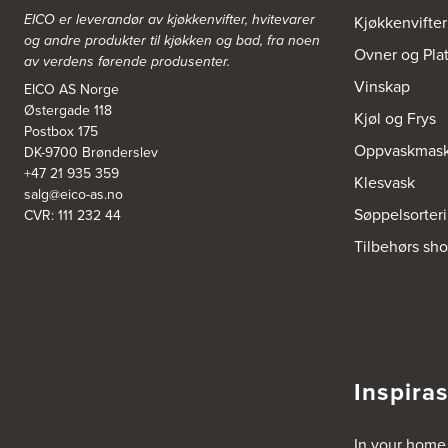
Sentrumsvn. 4
8920 Sømna
EICO er leverandør av kjøkkenvifter, hvitevarer
Kjøkkenvifter
Tel.:
75-009700
og andre produkter til kjøkken og bad, fra noen
http://www.interiormesteren.no
Ovner og Pla
av verdens førende produsenter.
Vinskap
EICO AS Norge
Bodø Interiør
Østergade 118
Kjøl og Frys
Petter Engensvei 7
Postbox 175
Kjøkkenhuset Bodø A/S
Oppvaskmask
DK-9700 Brønderslev
8071 Bodø
Tel.:
75522430
+47 21 935 359
Klesvask
https://www.bodointerior.no/
salg@eico-as.no
Søppelsorter
CVR: 111 232 44
Bodø Kjøkkensenter AS
Tilbehørs sh
Sjøgata 34-36
Studio Sigdal Bodø
8006 Bodø
Tel.:
75-500250
Boform Kjøkken Oslo AS
Inspira
Thomas Heftyes Gate 41
0267 Oslo
Tel.:
95992151
In your home