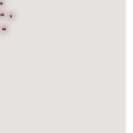
25
105
5
66