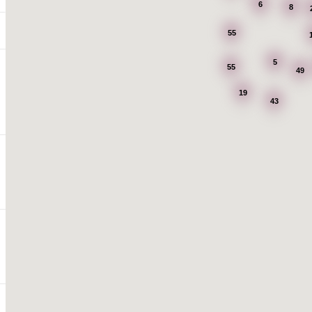
6
8
55
5
55
49
19
43