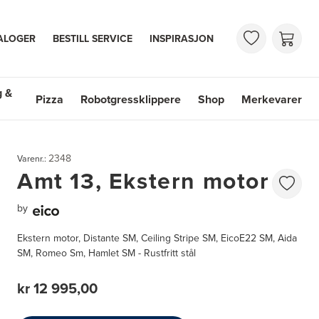
ALOGER
BESTILL SERVICE
INSPIRASJON
g &
Pizza
Robotgressklippere
Shop
Merkevarer
 & Vasker
Shop
Merkevarer
2348
Varenr.:
Amt 13, Ekstern motor
by
Ekstern motor, Distante SM, Ceiling Stripe SM, EicoE22 SM, Aida
SM, Romeo Sm, Hamlet SM - Rustfritt stål
kr 12 995,00