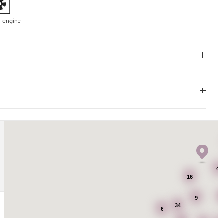
l engine
16
9
34
6