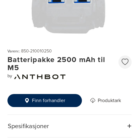
850-210010250
Varenr.:
Batteripakke 2500 mAh til
M5
by
Finn forhandler
Produktark
Spesifikasjoner