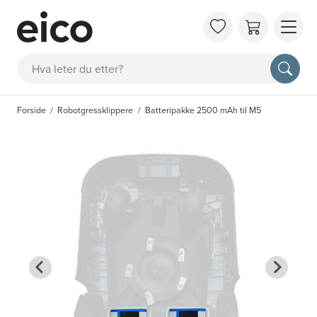
OM 
Søk
FAQ
KAT
Forside
Robotgressklippere
Batteripakke 2500 mAh til M5
BES
INS