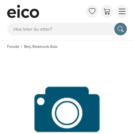
OM 
Søk
FAQ
KAT
Forside
Betj./Elektronik Aida
BES
INS