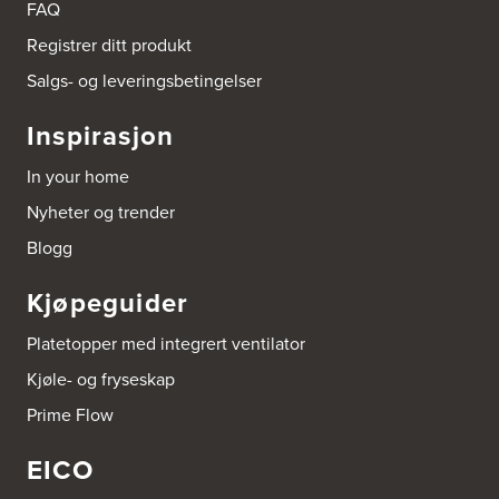
FAQ
Registrer ditt produkt
Boligleverandøren Karmøy AS
Postboks 213
Salgs- og leveringsbetingelser
4296 Åkrehamn
Tel.:
52846090
Inspirasjon
http://www.interiormesteren.no
In your home
Bonaparte Interiør AS
Nyheter og trender
Borgenveien 66
373 Oslo
Blogg
Tel.:
22-142214
Kjøpeguider
Borge butikk AS
Sundemoen Næringspark
Platetopper med integrert ventilator
Power Hokksund
3300 Hokksund
Kjøle- og fryseskap
Tel.:
32-700000
http://www.expert.no
Prime Flow
EICO
Bravida Trondheim
Postboks 4230 Vika