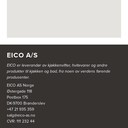
Askøy Kjøkkensenter AS
Juvikflaten 14 A
5300 Kleppestø
Tel.:
56-142450
https://jke-design.com/no/butikk/jke-askoey
Aurland Elektriske AS
Odden 10 A
5745 Aurland
EICO A/S
Tel.:
57-633463
EICO er leverandør av kjøkkenvifter, hvitevarer og andre
Bekkestua kjøkkenstudio as
produkter til kjøkken og bad, fra noen av verdens førende
Gamle Ringeriksvei 32
produsenter.
1357 Bekkestua
Tel.:
99228877
EICO AS Norge
Østergade 118
Postbox 175
Bergen Kjøkkensenter A/S
DK-9700 Brønderslev
Hellevegen 228
+47 21 935 359
5039 Bergen
salg@eico-as.no
Tel.:
55-395060
CVR: 111 232 44