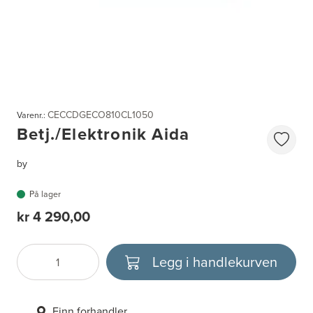
CECCDGECO810CL1050
Varenr.:
Betj./Elektronik Aida
by
På lager
kr 4 290,00
Legg i handlekurven
Antall
Velg enhet
Finn forhandler