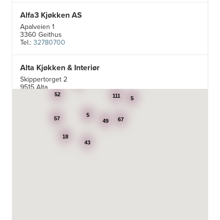
Alfa3 Kjøkken AS
Apalveien 1
3360 Geithus
Tel.:
32780700
Alta Kjøkken & Interiør
5
Skippertorget 2
21
7
9515 Alta
Tel.:
99007242
52
111
5
5
Aran Scandinavia AS
57
67
49
Stadsing. Dahls gt. 31A
18
7043 Trondheim
43
Tel.:
92616060
Aski AS
Fotvegen 13, Bygnes
4250 Kopervik
Tel.:
52-856677