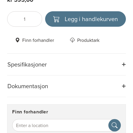
Legg i handlekurven
Antall
Velg enhet
Finn forhandler
Produktark
Spesifikasjoner
Dokumentasjon
Finn forhandler