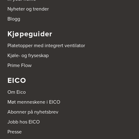
Borge butikk AS
Nyheter og trender
Sundemoen Næringspark
Power Hokksund
Blogg
3300 Hokksund
Tel.:
32-700000
http://www.expert.no
Kjøpeguider
Brusveen Snekkerverksted AS
Platetopper med integrert ventilator
Bergabygdvegen 35
Kjøle- og fryseskap
2940 Heggenes
Tel.:
61-340006
Prime Flow
EICO
Brødrene Aase AS
Nikkelveien 1
4313 Sandnes
Om Eico
Tel.:
92-440011/ 92-477223
Møt menneskene i EICO
Bygg Innredning A/S
Abonner på nyhetsbrev
Thiisabakken 13
Jobb hos EICO
4010 Stavanger
Tel.:
51-530085
Presse