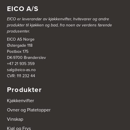
1357 Bekkestua
EICO A/S
Tel.:
99228877
EICO er leverandør av kjøkkenvifter, hvitevarer og andre
Bergen Kjøkkensenter A/S
produkter til kjøkken og bad, fra noen av verdens førende
Hellevegen 228
produsenter.
5039 Bergen
Tel.:
55-395060
EICO AS Norge
Østergade 118
Postbox 175
Bjerkreim Trelast AS
DK-9700 Brønderslev
Nesjane 7, Vikeså
+47 21 935 359
4389 Vikeså
salg@eico-as.no
Tel.:
51-454050
http://www.drommekjokken.no
CVR: 111 232 44
Produkter
Bjerks Trevarefabrikk AS
Torkel Haabeths Vei 47
Kjøkkenvifter
4325 Sandnes
Tel.:
51609590
Ovner og Platetopper
Vinskap
Bjørnådal AS
Nordahl Griegsgt 8
Kjøl og Frys