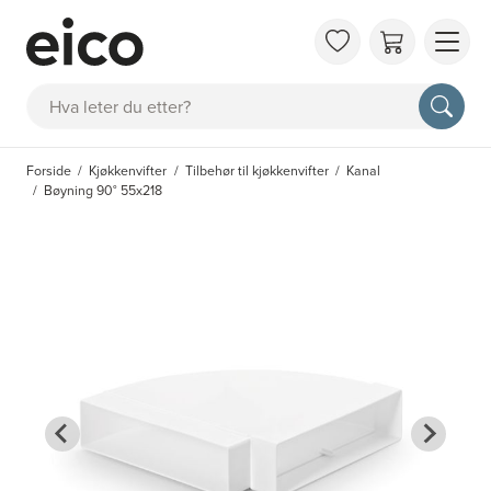
OM 
Søk
FAQ
KAT
Forside
Kjøkkenvifter
Tilbehør til kjøkkenvifter
Kanal
BES
Bøyning 90° 55x218
INS