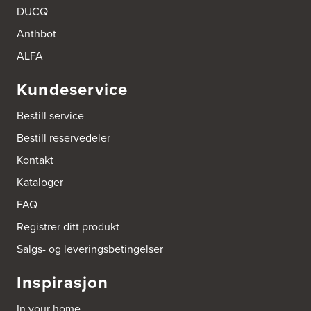
Boform Kjøkken Oslo AS
DUCQ
Thomas Heftyes Gate 41
Anthbot
0267 Oslo
Tel.:
95992151
ALFA
Bokhylle-Spesialisten AS
Kundeservice
Industrigata 17
3414 Lierstranda
Bestill service
Tel.:
90878233
Bestill reservedeler
Boligleverandøren Karmøy AS
Kontakt
Postboks 213
Kataloger
4296 Åkrehamn
Tel.:
52846090
FAQ
http://www.interiormesteren.no
Registrer ditt produkt
Bonaparte Interiør AS
Salgs- og leveringsbetingelser
Borgenveien 66
373 Oslo
Inspirasjon
Tel.:
22-142214
In your home