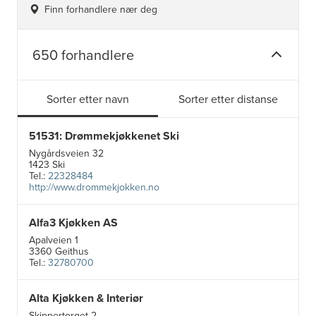
Finn forhandlere nær deg
650 forhandlere
Sorter etter navn
Sorter etter distanse
51531: Drømmekjøkkenet Ski
Nygårdsveien 32
1423 Ski
Tel.:
22328484
http://www.drommekjokken.no
Alfa3 Kjøkken AS
Apalveien 1
3360 Geithus
Tel.:
32780700
Alta Kjøkken & Interiør
5
24
Skippertorget 2