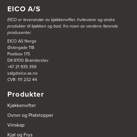
1357 Bekkestua
EICO A/S
Tel.:
99228877
EICO er leverandør av kjøkkenvifter, hvitevarer og andre
Bergen Kjøkkensenter A/S
produkter til kjøkken og bad, fra noen av verdens førende
Hellevegen 228
produsenter.
5039 Bergen
Tel.:
55-395060
EICO AS Norge
Østergade 118
Postbox 175
Bjerkreim Trelast AS
DK-9700 Brønderslev
Nesjane 7, Vikeså
+47 21 935 359
4389 Vikeså
salg@eico-as.no
Tel.:
51-454050
http://www.drommekjokken.no
CVR: 111 232 44
Produkter
Bjerks Trevarefabrikk AS
Torkel Haabeths Vei 47
Kjøkkenvifter
4325 Sandnes
Tel.:
51609590
Ovner og Platetopper
Vinskap
Bjørnådal AS
Nordahl Griegsgt 8
Kjøl og Frys