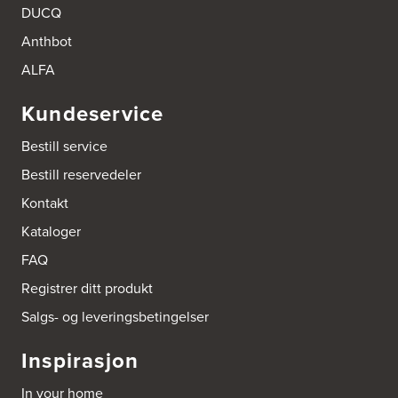
Boform Kjøkken Oslo AS
DUCQ
Thomas Heftyes Gate 41
Anthbot
0267 Oslo
Tel.:
95992151
ALFA
Bokhylle-Spesialisten AS
Kundeservice
Industrigata 17
3414 Lierstranda
Bestill service
Tel.:
90878233
Bestill reservedeler
Boligleverandøren Karmøy AS
Kontakt
Postboks 213
Kataloger
4296 Åkrehamn
Tel.:
52846090
FAQ
http://www.interiormesteren.no
Registrer ditt produkt
Bonaparte Interiør AS
Salgs- og leveringsbetingelser
Borgenveien 66
373 Oslo
Inspirasjon
Tel.:
22-142214
In your home