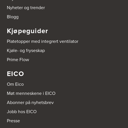
Borge butikk AS
Nyheter og trender
Sundemoen Næringspark
Power Hokksund
Blogg
3300 Hokksund
Tel.:
32-700000
http://www.expert.no
Kjøpeguider
Platetopper med integrert ventilator
Brusveen Snekkerverksted AS
Bergabygdvegen 35
Kjøle- og fryseskap
2940 Heggenes
Tel.:
61-340006
Prime Flow
EICO
Brødrene Aase AS
Nikkelveien 1
4313 Sandnes
Om Eico
Tel.:
92-440011/ 92-477223
Møt menneskene i EICO
Abonner på nyhetsbrev
Bygg Innredning A/S
Thiisabakken 13
Jobb hos EICO
4010 Stavanger
Tel.:
51-530085
Presse