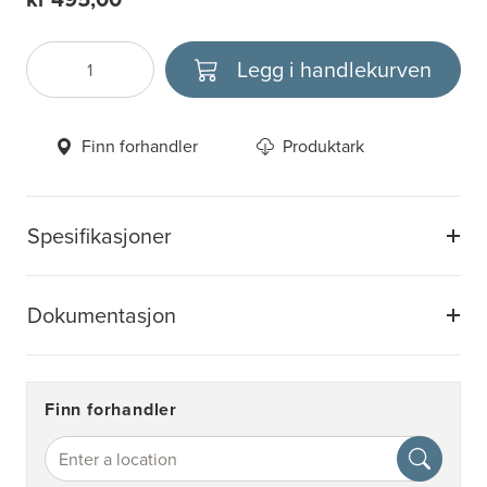
Legg i handlekurven
Antall
Velg enhet
Finn forhandler
Produktark
Spesifikasjoner
Dokumentasjon
Finn forhandler