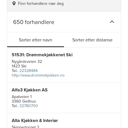
Finn forhandlere nær deg
650 forhandlere
Sorter etter navn
Sorter etter distanse
51531: Drømmekjøkkenet Ski
Nygårdsveien 32
1423 Ski
Tel.:
22328484
http://www.drommekjokken.no
Alfa3 Kjøkken AS
Apalveien 1
3360 Geithus
Tel.:
32780700
Alta Kjøkken & Interiør
5
Skippertorget 2
24