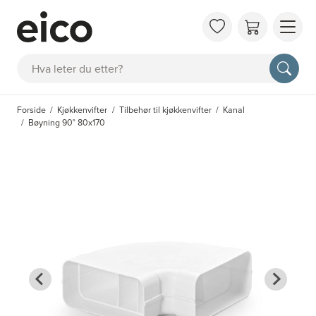
OM 
Søk
FAQ
KAT
Forside
Kjøkkenvifter
Tilbehør til kjøkkenvifter
Kanal
BES
Bøyning 90° 80x170
INS