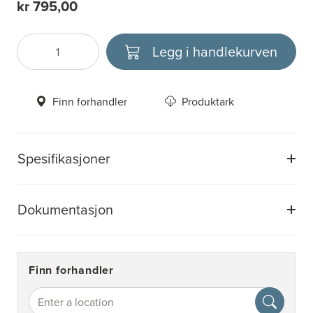
kr 795,00
Legg i handlekurven
Antall
Velg enhet
Finn forhandler
Produktark
Spesifikasjoner
Dokumentasjon
Finn forhandler