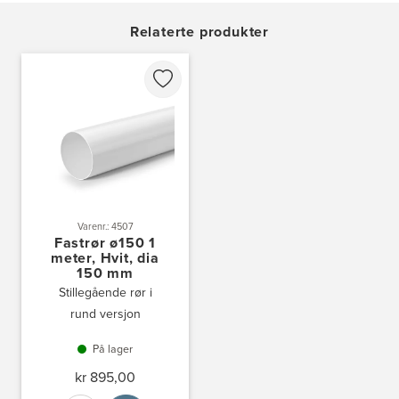
Gamle Ringeriksvei 32
1357 Bekkestua
Relaterte produkter
Tel.:
99228877
Bergen Kjøkkensenter A/S
Hellevegen 228
5039 Bergen
Tel.:
55-395060
Bjerkreim Trelast AS
Nesjane 7, Vikeså
4389 Vikeså
Tel.:
51-454050
Varenr.: 4507
http://www.drommekjokken.no
Fastrør ø150 1
meter, Hvit, dia
150 mm
Bjerks Trevarefabrikk AS
Stillegående rør i
Torkel Haabeths Vei 47
rund versjon
4325 Sandnes
Tel.:
51609590
På lager
kr 895,00
Bjørnådal AS