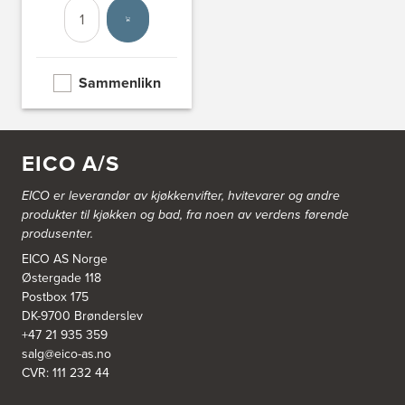
Nordahl Griegsgt 8
8624 Mo I Rana
Antall
Velg enhet
Tel.:
+47 751 53 000
Blå Bolig AS
Sammenlikn
Sentrumsvn. 4
8920 Sømna
Tel.:
75-009700
http://www.interiormesteren.no
EICO A/S
Bodø Interiør
EICO er leverandør av kjøkkenvifter, hvitevarer og andre
Petter Engensvei 7
produkter til kjøkken og bad, fra noen av verdens førende
Kjøkkenhuset Bodø A/S
produsenter.
8071 Bodø
Tel.:
75522430
EICO AS Norge
https://www.bodointerior.no/
Østergade 118
Postbox 175
Bodø Kjøkkensenter AS
DK-9700 Brønderslev
+47 21 935 359
Sjøgata 34-36
Studio Sigdal Bodø
salg@eico-as.no
8006 Bodø
CVR: 111 232 44
Tel.:
75-500250