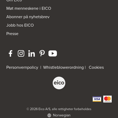
Møt menneskene i EICO
Byggmakker Eiker
Abonner på nyhetsbrev
Prestebråtan 11
3300 Hokksund
Jobb hos EICO
Tel.:
32-252573
Presse
Byggmakker Fredrikstad Østsiden
Borgarveien 13
1633 Gamle Fredrikstad
Tel.:
91-650888
Byggmakker Gipling Mo i Rana
Personvernpolicy
|
Whistleblowerordning
|
Cookies
Verkstedveien 13
8601 Mo I Rana
Byggmakker Lillehammer
Landbruksveien 1
2619 Lillehammer
Tel.:
61257000
© 2026 Eico A/S, alle rettigheter forbeholdes
Norwegian