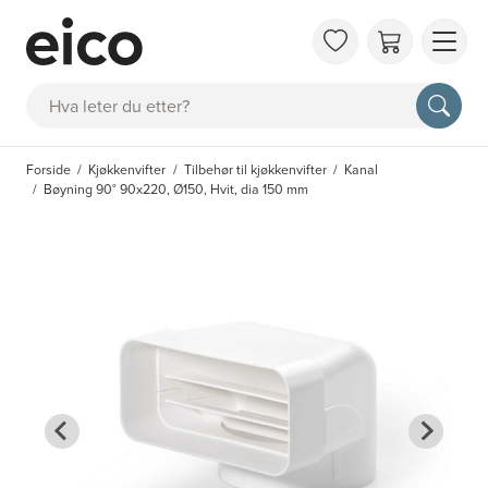
OM 
Søk
FAQ
KAT
Forside
Kjøkkenvifter
Tilbehør til kjøkkenvifter
Kanal
BES
Bøyning 90° 90x220, Ø150, Hvit, dia 150 mm
INS