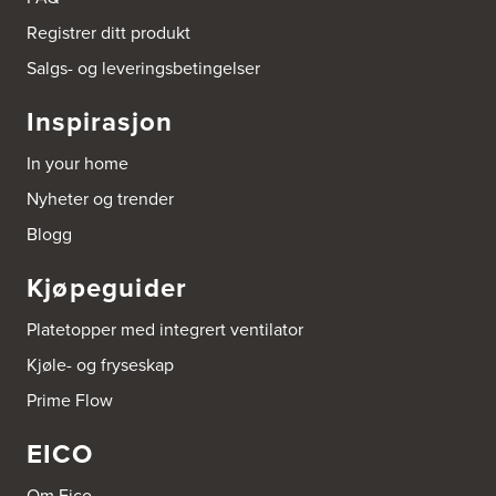
Bygg Tysnes AS
Registrer ditt produkt
HEgelandsvegen 542
Salgs- og leveringsbetingelser
5680 Tysnes
Tel.:
53-431544
Inspirasjon
Bygger'n Onstad
In your home
Abels gate 50
1533 Moss
Nyheter og trender
Tel.:
69-202050
Blogg
Byggmakker Askim
Kjøpeguider
Trøgstadveien 13
1807 Askim
Platetopper med integrert ventilator
Tel.:
69817600
Kjøle- og fryseskap
Byggmakker CF AS
Prime Flow
Hotvedtveien 6, Tingvoll
Postboks 2107
EICO
3220 Sandefjord
Tel.:
33-484000
http://www.sigdal.no
Om Eico