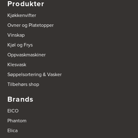
Produkter
Boform Kjøkken Oslo AS
Thomas Heftyes Gate 41
Kjøkkenvifter
0267 Oslo
Tel.:
95992151
Ovner og Platetopper
Vinskap
Bokhylle-Spesialisten AS
Kjøl og Frys
Industrigata 17
3414 Lierstranda
Oppvaskmaskiner
Tel.:
90878233
Klesvask
Boligleverandøren Karmøy AS
Søppelsortering & Vasker
Postboks 213
Tilbehørs shop
4296 Åkrehamn
Tel.:
52846090
http://www.interiormesteren.no
Brands
Bonaparte Interiør AS
EICO
Borgenveien 66
Phantom
373 Oslo
Tel.:
22-142214
Elica