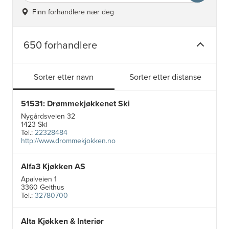
Finn forhandlere nær deg
650 forhandlere
Sorter etter navn
Sorter etter distanse
51531: Drømmekjøkkenet Ski
Nygårdsveien 32
1423 Ski
Tel.:
22328484
http://www.drommekjokken.no
Alfa3 Kjøkken AS
Apalveien 1
3360 Geithus
Tel.:
32780700
Alta Kjøkken & Interiør