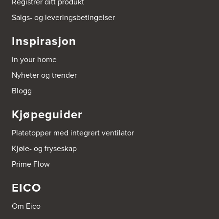
Registrer ditt produkt
Brusveen Snekkerverksted AS
Salgs- og leveringsbetingelser
Bergabygdvegen 35
2940 Heggenes
Inspirasjon
Tel.:
61-340006
In your home
Brødrene Dahl A/S
Nyheter og trender
Postboks 6146, Etterstad
602 Oslo
Blogg
Tel.:
22-725500
Kjøpeguider
Bygg Innredning A/S
Thiisabakken 13
Platetopper med integrert ventilator
4010 Stavanger
Tel.:
51-530085
Kjøle- og fryseskap
Prime Flow
Bygger'n Onstad
Abels gate 50
EICO
1533 Moss
Tel.:
69-202050
Om Eico