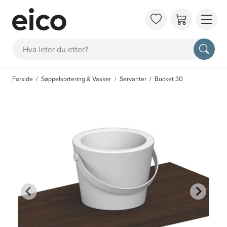
OM 
Søk
FAQ
KAT
Forside
Søppelsortering & Vasker
Servanter
Bucket 30
BES
INS