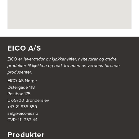
Gamle Ringeriksvei 32
1357 Bekkestua
Tel.:
99228877
Bergen Kjøkkensenter A/S
Hellevegen 228
5039 Bergen
EICO A/S
Tel.:
55-395060
EICO er leverandør av kjøkkenvifter, hvitevarer og andre
Bjerkreim Trelast AS
produkter til kjøkken og bad, fra noen av verdens førende
Nesjane 7, Vikeså
produsenter.
4389 Vikeså
Tel.:
51-454050
EICO AS Norge
http://www.drommekjokken.no
Østergade 118
Postbox 175
DK-9700 Brønderslev
Bjerks Trevarefabrikk AS
+47 21 935 359
Torkel Haabeths Vei 47
salg@eico-as.no
4325 Sandnes
Tel.:
51609590
CVR: 111 232 44
Produkter
Bjørnådal AS