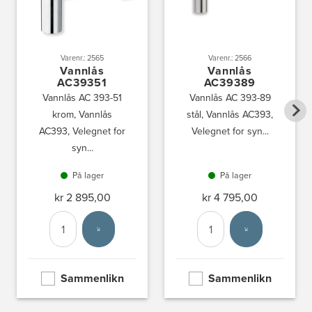
Varenr.: 2565
Varenr.: 2566
Vannlås
Vannlås
AC39351
AC39389
Vannlås AC 393-51
Vannlås AC 393-89
krom, Vannlås
stål, Vannlås AC393,
AC393, Velegnet for
Velegnet for syn...
syn...
På lager
På lager
kr 2 895,00
kr 4 795,00
Antall
Velg enhet
Antall
Velg enhet
Sammenlikn
Sammenlikn