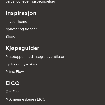
Salgs- og leveringsbetingelser
Bergabygdvegen 35
2940 Heggenes
Inspirasjon
Tel.:
61-340006
In your home
Brødrene Dahl A/S
Nyheter og trender
Postboks 6146, Etterstad
602 Oslo
Blogg
Tel.:
22-725500
Kjøpeguider
Bygg Innredning A/S
Thiisabakken 13
Platetopper med integrert ventilator
4010 Stavanger
Tel.:
51-530085
Kjøle- og fryseskap
Prime Flow
Bygger'n Onstad
Abels gate 50
EICO
1533 Moss
Tel.:
69-202050
Om Eico
Møt menneskene i EICO
Byggmakker Askim
Trøgstadveien 13