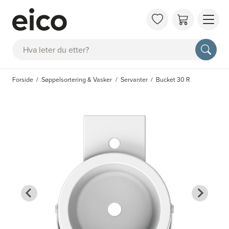
OM 
Søk
FAQ
KAT
Forside
Søppelsortering & Vasker
Servanter
Bucket 30 R
BES
INS