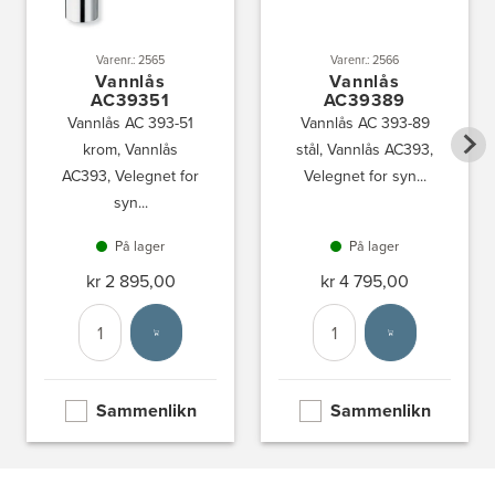
Varenr.: 2565
Varenr.: 2566
Vannlås
Vannlås
AC39351
AC39389
Vannlås AC 393-51
Vannlås AC 393-89
krom, Vannlås
stål, Vannlås AC393,
AC393, Velegnet for
Velegnet for syn...
syn...
På lager
På lager
kr 2 895,00
kr 4 795,00
Antall
Velg enhet
Antall
Velg enhet
Sammenlikn
Sammenlikn