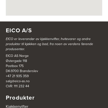
Tel.:
99228877
Bergen Kjøkkensenter A/S
Hellevegen 228
5039 Bergen
EICO A/S
Tel.:
55-395060
EICO er leverandør av kjøkkenvifter, hvitevarer og andre
Bjerkreim Trelast AS
produkter til kjøkken og bad, fra noen av verdens førende
Nesjane 7, Vikeså
produsenter.
4389 Vikeså
Tel.:
51-454050
EICO AS Norge
http://www.drommekjokken.no
Østergade 118
Postbox 175
DK-9700 Brønderslev
Bjerks Trevarefabrikk AS
+47 21 935 359
Torkel Haabeths Vei 47
salg@eico-as.no
4325 Sandnes
Tel.:
51609590
CVR: 111 232 44
Produkter
Bjørnådal AS
Nordahl Griegsgt 8
Kjøkkenvifter
8624 Mo I Rana