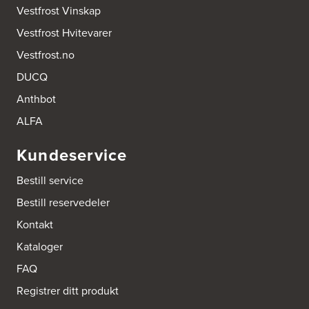
Vestfrost Vinskap
Thomas Heftyes Gate 41
0267 Oslo
Vestfrost Hvitevarer
Tel.:
95992151
Vestfrost.no
Bokhylle-Spesialisten AS
DUCQ
Industrigata 17
Anthbot
3414 Lierstranda
Tel.:
90878233
ALFA
Boligleverandøren Karmøy AS
Kundeservice
Postboks 213
4296 Åkrehamn
Bestill service
Tel.:
52846090
http://www.interiormesteren.no
Bestill reservedeler
Kontakt
Bonaparte Interiør AS
Kataloger
Borgenveien 66
373 Oslo
FAQ
Tel.:
22-142214
Registrer ditt produkt
Brusveen Snekkerverksted AS