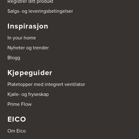
Registrer ditt produkt
Brusveen Snekkerverksted AS
Salgs- og leveringsbetingelser
Bergabygdvegen 35
2940 Heggenes
Inspirasjon
Tel.:
61-340006
In your home
Brødrene Dahl A/S
Nyheter og trender
Postboks 6146, Etterstad
602 Oslo
Blogg
Tel.:
22-725500
Kjøpeguider
Bygg Innredning A/S
Thiisabakken 13
Platetopper med integrert ventilator
4010 Stavanger
Tel.:
51-530085
Kjøle- og fryseskap
Prime Flow
Bygger'n Onstad
Abels gate 50
EICO
1533 Moss
Tel.:
69-202050
Om Eico