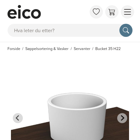
OM 
Søk
FAQ
KAT
Forside
Søppelsortering & Vasker
Servanter
Bucket 35 H22
BES
INS