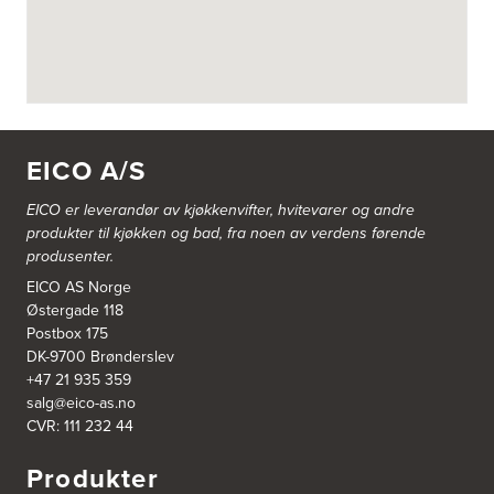
Gamle Ringeriksvei 32
1357 Bekkestua
Tel.:
99228877
Bergen Kjøkkensenter A/S
Hellevegen 228
5039 Bergen
EICO A/S
Tel.:
55-395060
EICO er leverandør av kjøkkenvifter, hvitevarer og andre
Bjerkreim Trelast AS
produkter til kjøkken og bad, fra noen av verdens førende
Nesjane 7, Vikeså
produsenter.
4389 Vikeså
Tel.:
51-454050
EICO AS Norge
http://www.drommekjokken.no
Østergade 118
Postbox 175
DK-9700 Brønderslev
Bjerks Trevarefabrikk AS
+47 21 935 359
Torkel Haabeths Vei 47
salg@eico-as.no
4325 Sandnes
Tel.:
51609590
CVR: 111 232 44
Produkter
Bjørnådal AS