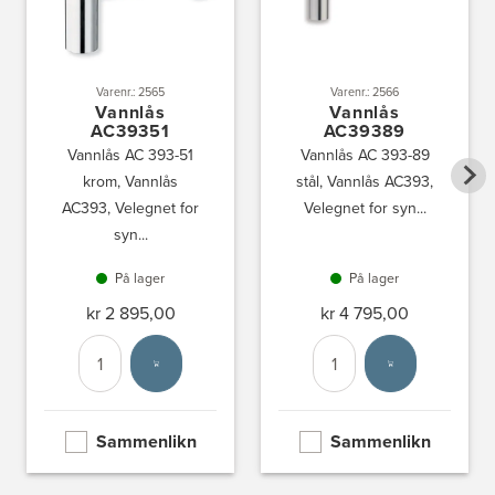
Varenr.: 2565
Varenr.: 2566
Vannlås
Vannlås
AC39351
AC39389
Vannlås AC 393-51
Vannlås AC 393-89
krom, Vannlås
stål, Vannlås AC393,
AC393, Velegnet for
Velegnet for syn...
syn...
På lager
På lager
kr 2 895,00
kr 4 795,00
Antall
Velg enhet
Antall
Velg enhet
Sammenlikn
Sammenlikn