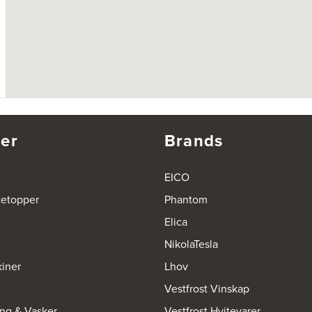
er
Brands
EICO
tetopper
Phantom
Elica
NikolaTesla
iner
Lhov
Vestfrost Vinskap
ing & Vasker
Vestfrost Hvitevarer