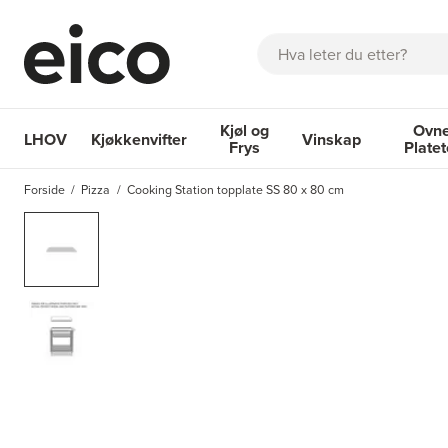
Søk
Kjøl og
Ovne
LHOV
Kjøkkenvifter
Vinskap
Frys
Plate
OM EICO
FAQ
KATALOGER
BESTILL SERVICE
INSPI
Forside
Pizza
Cooking Station topplate SS 80 x 80 cm
Kjøkkenvifter
Kjøl og Frys
Vinskap
Ovner og