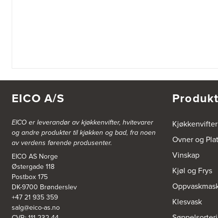
EICO A/S
Produkt
EICO er leverandør av kjøkkenvifter, hvitevarer
Kjøkkenvifter
og andre produkter til kjøkken og bad, fra noen
Ovner og Pla
av verdens førende produsenter.
Vinskap
EICO AS Norge
Østergade 118
Kjøl og Frys
Postbox 175
Oppvaskmask
DK-9700 Brønderslev
+47 21 935 359
Klesvask
salg@eico-as.no
Søppelsorter
CVR: 111 232 44