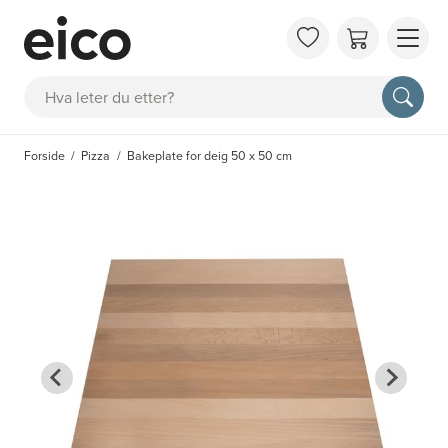
OM 
Søk
FAQ
KAT
Forside
Pizza
Bakeplate for deig 50 x 50 cm
BES
INS