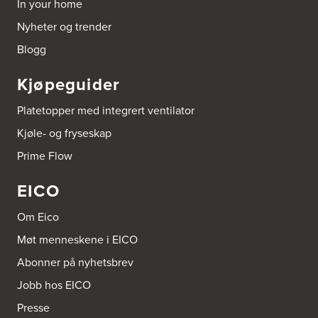
In your home
Tel.:
53-431544
Nyheter og trender
Bygger'n Onstad
Blogg
Abels gate 50
1533 Moss
Kjøpeguider
Tel.:
69-202050
Platetopper med integrert ventilator
Byggmakker Askim
Kjøle- og fryseskap
Trøgstadveien 13
1807 Askim
Prime Flow
Tel.:
69817600
EICO
Byggmakker CF AS
Hotvedtveien 6, Tingvoll
Om Eico
Postboks 2107
3220 Sandefjord
Møt menneskene i EICO
Tel.:
33-484000
http://www.sigdal.no
Abonner på nyhetsbrev
Jobb hos EICO
Byggmakker Eiker
Presse
Prestebråtan 11