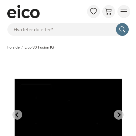
OM 
Søk
FAQ
KAT
Forside
Eico 80 Fusion IQF
BES
INS