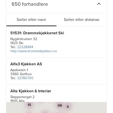
650 forhandlere
Sorter etter navn
Sorter etter distanse
51531: Drømmekjøkkenet Ski
Nygårdsveien 32
1423 Ski
Tel.:
22328484
http://www.drommekjokken.no
Alfa3 Kjøkken AS
Apalveien 1
3360 Geithus
Tel.:
32780700
Alta Kjøkken & Interiør
5
Skippertorget 2
24
7
9515 Alta
Tel.:
99007242
51
105
5