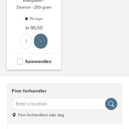
kokeplader -
Diverse - 250 gram
På lager
kr 95,00
Antall
Velg enhet
Sammenlikn
Finn forhandler
Finn forhandlere nær deg