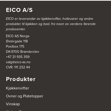
Blå Bolig AS
EICO A/S
Sentrumsvn. 4
8920 Sømna
Tel.:
75-009700
EICO er leverandør av kjøkkenvifter, hvitevarer og andre
http://www.interiormesteren.no
produkter til kjøkken og bad, fra noen av verdens førende
produsenter.
Bodø Interiør
EICO AS Norge
Petter Engensvei 7
Østergade 118
Kjøkkenhuset Bodø A/S
Postbox 175
8071 Bodø
Tel.:
75522430
DK-9700 Brønderslev
https://www.bodointerior.no/
+47 21 935 359
salg@eico-as.no
CVR: 111 232 44
Bodø Kjøkkensenter AS
Sjøgata 34-36
Produkter
Studio Sigdal Bodø
8006 Bodø
Tel.:
75-500250
Kjøkkenvifter
Ovner og Platetopper
Boform Kjøkken Oslo AS
Vinskap
Thomas Heftyes Gate 41
0267 Oslo