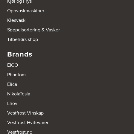
Kjøl og Frys
Tel.:
95992151
Oppvaskmaskiner
Bokhylle-Spesialisten AS
Klesvask
Industrigata 17
3414 Lierstranda
Søppelsortering & Vasker
Tel.:
90878233
Tilbehørs shop
Boligleverandøren Karmøy AS
Brands
Postboks 213
4296 Åkrehamn
EICO
Tel.:
52846090
http://www.interiormesteren.no
Phantom
Elica
Bonaparte Interiør AS
Borgenveien 66
NikolaTesla
373 Oslo
Tel.:
22-142214
Lhov
Vestfrost Vinskap
Borge butikk AS
Vestfrost Hvitevarer
Sundemoen Næringspark
Power Hokksund
Vestfrost.no