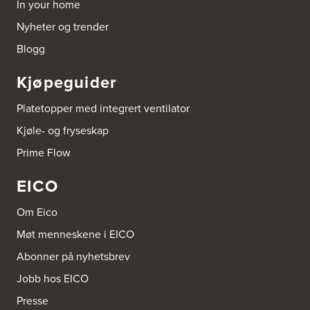
In your home
Tel.:
53-431544
Nyheter og trender
Bygger'n Onstad
Blogg
Abels gate 50
1533 Moss
Kjøpeguider
Tel.:
69-202050
Platetopper med integrert ventilator
Byggmakker Askim
Kjøle- og fryseskap
Trøgstadveien 13
1807 Askim
Prime Flow
Tel.:
69817600
EICO
Byggmakker CF AS
Hotvedtveien 6, Tingvoll
Om Eico
Postboks 2107
3220 Sandefjord
Møt menneskene i EICO
Tel.:
33-484000
http://www.sigdal.no
Abonner på nyhetsbrev
Jobb hos EICO
Byggmakker Eiker
Presse
Prestebråtan 11