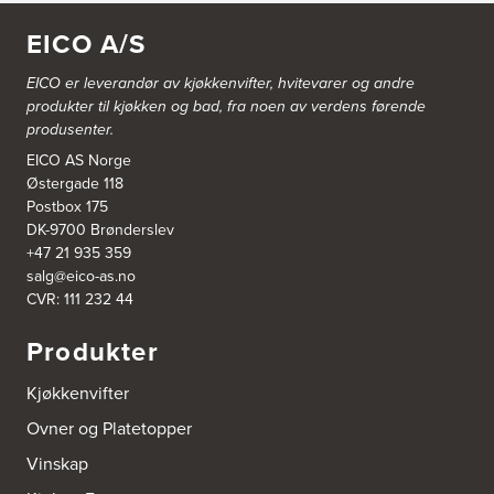
Blå Bolig AS
EICO A/S
Sentrumsvn. 4
8920 Sømna
Tel.:
75-009700
EICO er leverandør av kjøkkenvifter, hvitevarer og andre
http://www.interiormesteren.no
produkter til kjøkken og bad, fra noen av verdens førende
produsenter.
Bodø Interiør
EICO AS Norge
Petter Engensvei 7
Østergade 118
Kjøkkenhuset Bodø A/S
Postbox 175
8071 Bodø
Tel.:
75522430
DK-9700 Brønderslev
https://www.bodointerior.no/
+47 21 935 359
salg@eico-as.no
CVR: 111 232 44
Bodø Kjøkkensenter AS
Sjøgata 34-36
Produkter
Studio Sigdal Bodø
8006 Bodø
Tel.:
75-500250
Kjøkkenvifter
Ovner og Platetopper
Boform Kjøkken Oslo AS
Vinskap
Thomas Heftyes Gate 41
0267 Oslo