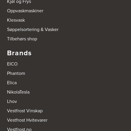
Kjøl og Frys
Tel.:
95992151
Oppvaskmaskiner
Bokhylle-Spesialisten AS
Klesvask
Industrigata 17
3414 Lierstranda
Søppelsortering & Vasker
Tel.:
90878233
Tilbehørs shop
Boligleverandøren Karmøy AS
Brands
Postboks 213
4296 Åkrehamn
EICO
Tel.:
52846090
http://www.interiormesteren.no
Phantom
Elica
Bonaparte Interiør AS
Borgenveien 66
NikolaTesla
373 Oslo
Tel.:
22-142214
Lhov
Vestfrost Vinskap
Borge butikk AS
Vestfrost Hvitevarer
Sundemoen Næringspark
Power Hokksund
Vestfrost.no