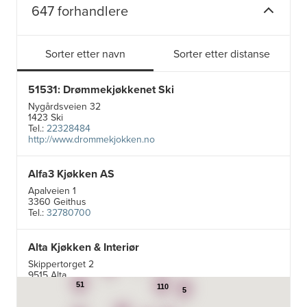
647 forhandlere
Sorter etter navn
Sorter etter distanse
51531: Drømmekjøkkenet Ski
Nygårdsveien 32
1423 Ski
Tel.:
22328484
http://www.drommekjokken.no
Alfa3 Kjøkken AS
Apalveien 1
3360 Geithus
Tel.:
32780700
Alta Kjøkken & Interiør
5
19
Skippertorget 2
7
9515 Alta
Tel.:
99007242
51
110
5