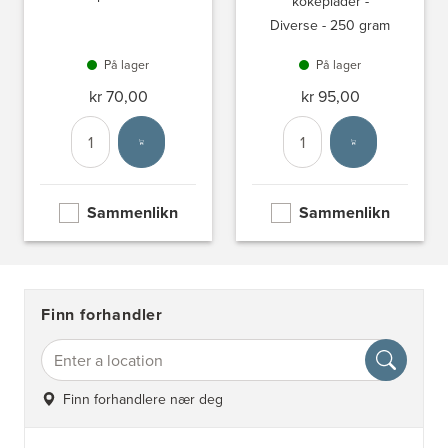
kokeplader -
Diverse - 250 gram
På lager
På lager
kr 70,00
kr 95,00
Antall
Velg enhet
Antall
Velg enhet
Sammenlikn
Sammenlikn
Finn forhandler
Finn forhandlere nær deg