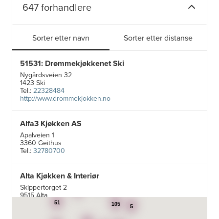
647 forhandlere
Sorter etter navn
Sorter etter distanse
51531: Drømmekjøkkenet Ski
Nygårdsveien 32
1423 Ski
Tel.:
22328484
http://www.drommekjokken.no
Alfa3 Kjøkken AS
Apalveien 1
3360 Geithus
Tel.:
32780700
Alta Kjøkken & Interiør
5
Skippertorget 2
24
7
9515 Alta
Tel.:
99007242
51
105
5