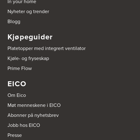
In your home
Tel.:
53-431544
Nyheter og trender
Bygger'n Onstad
Blogg
Abels gate 50
1533 Moss
Kjøpeguider
Tel.:
69-202050
Platetopper med integrert ventilator
Byggmakker Askim
Kjøle- og fryseskap
Trøgstadveien 13
1807 Askim
Prime Flow
Tel.:
69817600
EICO
Byggmakker CF AS
Hotvedtveien 6, Tingvoll
Om Eico
Postboks 2107
3220 Sandefjord
Møt menneskene i EICO
Tel.:
33-484000
http://www.sigdal.no
Abonner på nyhetsbrev
Jobb hos EICO
Byggmakker Eiker
Presse
Prestebråtan 11