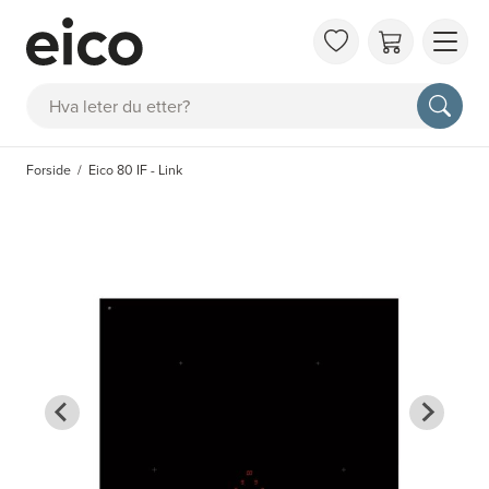
OM 
Søk
FAQ
KAT
Forside
Eico 80 IF - Link
BES
INS