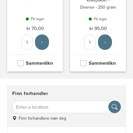
kokeplader -
Diverse - 250 gram
På lager
På lager
kr 70,00
kr 95,00
Antall
Velg enhet
Antall
Velg enhet
Sammenlikn
Sammenlikn
Finn forhandler
Finn forhandlere nær deg