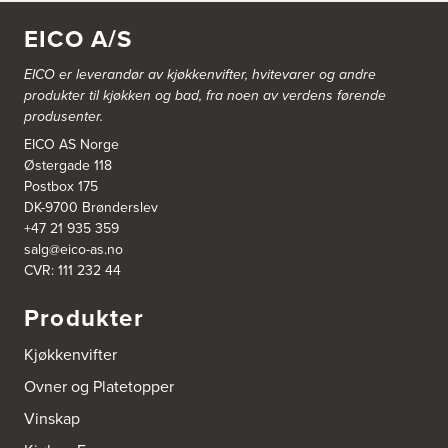
Blå Bolig AS
EICO A/S
Sentrumsvn. 4
8920 Sømna
Tel.:
75-009700
EICO er leverandør av kjøkkenvifter, hvitevarer og andre
http://www.interiormesteren.no
produkter til kjøkken og bad, fra noen av verdens førende
produsenter.
Bodø Interiør
EICO AS Norge
Petter Engensvei 7
Østergade 118
Kjøkkenhuset Bodø A/S
Postbox 175
8071 Bodø
Tel.:
75522430
DK-9700 Brønderslev
https://www.bodointerior.no/
+47 21 935 359
salg@eico-as.no
CVR: 111 232 44
Bodø Kjøkkensenter AS
Sjøgata 34-36
Produkter
Studio Sigdal Bodø
8006 Bodø
Tel.:
75-500250
Kjøkkenvifter
Ovner og Platetopper
Boform Kjøkken Oslo AS
Vinskap
Thomas Heftyes Gate 41
0267 Oslo