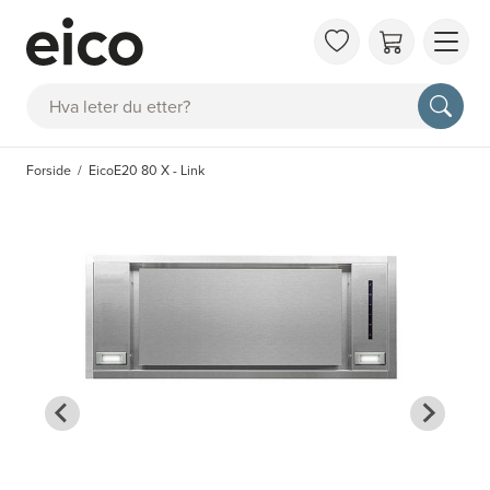
OM 
Søk
FAQ
KAT
Forside
EicoE20 80 X - Link
BES
INS