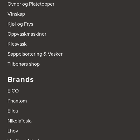
Ovner og Platetopper
Vinskap
Boform Kjøkken Oslo AS
Thomas Heftyes Gate 41
Kjøl og Frys
0267 Oslo
Tel.:
95992151
Oppvaskmaskiner
Klesvask
Bokhylle-Spesialisten AS
Søppelsortering & Vasker
Industrigata 17
3414 Lierstranda
Tilbehørs shop
Tel.:
90878233
Brands
Boligleverandøren Karmøy AS
Postboks 213
EICO
4296 Åkrehamn
Tel.:
52846090
Phantom
http://www.interiormesteren.no
Elica
Bonaparte Interiør AS
NikolaTesla
Borgenveien 66
Lhov
373 Oslo
Tel.:
22-142214