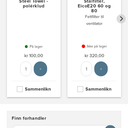
Steel Towel -
Stålfilter,
polérklud
EicoE20 60 og
80
Fettfilter til
ventilator
Ikke på lager
På lager
kr 100,00
kr 320,00
Antall
Velg enhet
Antall
Velg enhet
Sammenlikn
Sammenlikn
Finn forhandler