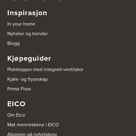
Tel.:
51-530085
Inspirasjon
Bygg Tysnes AS
In your home
HEgelandsvegen 542
5680 Tysnes
Nyheter og trender
Tel.:
53-431544
Blogg
Bygger'n Onstad
Kjøpeguider
Abels gate 50
1533 Moss
Tel.:
69-202050
Platetopper med integrert ventilator
Kjøle- og fryseskap
Byggmakker Askim
Prime Flow
Trøgstadveien 13
1807 Askim
Tel.:
69817600
EICO
Byggmakker CF AS
Om Eico
Hotvedtveien 6, Tingvoll
Møt menneskene i EICO
Postboks 2107
3220 Sandefjord
Abonner på nyhetsbrev
Tel.:
33-484000