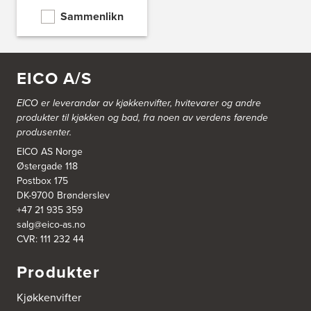
Bjørnådal AS
Sammenlikn
Nordahl Griegsgt 8
8624 Mo I Rana
Tel.:
+47 751 53 000
EICO A/S
Blå Bolig AS
Sentrumsvn. 4
EICO er leverandør av kjøkkenvifter, hvitevarer og andre
8920 Sømna
Tel.:
75-009700
produkter til kjøkken og bad, fra noen av verdens førende
http://www.interiormesteren.no
produsenter.
EICO AS Norge
Bodø Interiør
Østergade 118
Petter Engensvei 7
Postbox 175
Kjøkkenhuset Bodø A/S
DK-9700 Brønderslev
8071 Bodø
+47 21 935 359
Tel.:
75522430
https://www.bodointerior.no/
salg@eico-as.no
CVR: 111 232 44
Bodø Kjøkkensenter AS
Produkter
Sjøgata 34-36
Studio Sigdal Bodø
Kjøkkenvifter
8006 Bodø
Tel.:
75-500250