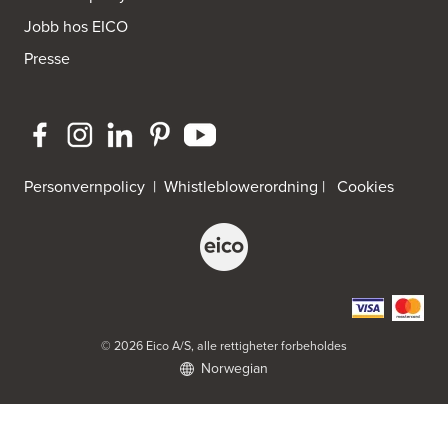
http://www.sigdal.no
Jobb hos EICO
Presse
Byggmakker Eiker
Prestebråtan 11
3300 Hokksund
Tel.:
32-252573
Byggmakker Fredrikstad Østsiden
Personvernpolicy
|
Whistleblowerordning
|
Cookies
Borgarveien 13
1633 Gamle Fredrikstad
Tel.:
91-650888
Byggmakker Gipling Mo i Rana
Verkstedveien 13
8601 Mo I Rana
© 2026 Eico A/S, alle rettigheter forbeholdes
Norwegian
Byggmakker Lillehammer
Landbruksveien 1
2619 Lillehammer
Tel.:
61257000