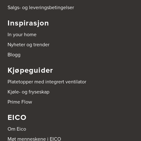
Bonaparte Interiør AS
Salgs- og leveringsbetingelser
Borgenveien 66
373 Oslo
Inspirasjon
Tel.:
22-142214
In your home
Borge butikk AS
Nyheter og trender
Sundemoen Næringspark
Power Hokksund
Blogg
3300 Hokksund
Tel.:
32-700000
http://www.expert.no
Kjøpeguider
Platetopper med integrert ventilator
Brusveen Snekkerverksted AS
Bergabygdvegen 35
Kjøle- og fryseskap
2940 Heggenes
Tel.:
61-340006
Prime Flow
EICO
Brødrene Aase AS
Nikkelveien 1
4313 Sandnes
Om Eico
Tel.:
92-440011/ 92-477223
Møt menneskene i EICO