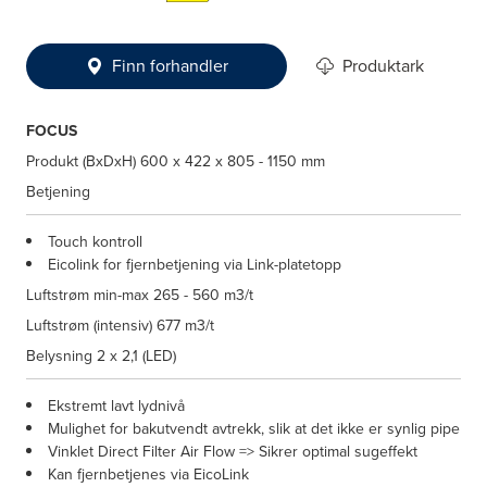
Finn forhandler
Produktark
FOCUS
Produkt (BxDxH)
600 x 422 x 805 - 1150 mm
Betjening
Touch kontroll
Eicolink for fjernbetjening via Link-platetopp
Luftstrøm min-max
265 - 560 m3/t
Luftstrøm (intensiv)
677 m3/t
Belysning
2 x 2,1 (LED)
Ekstremt lavt lydnivå
Mulighet for bakutvendt avtrekk, slik at det ikke er synlig pipe
Vinklet Direct Filter Air Flow => Sikrer optimal sugeffekt
Kan fjernbetjenes via EicoLink