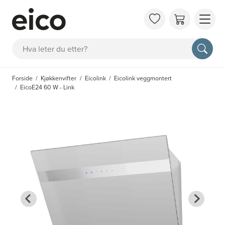
OM 
Søk
FAQ
KAT
Forside
Kjøkkenvifter
Eicolink
Eicolink veggmontert
BES
EicoE24 60 W - Link
INS