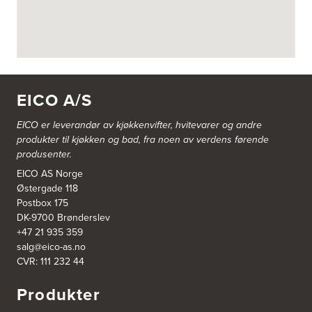
Odden 10 A
5745 Aurland
Tel.:
57-633463
Bekkestua kjøkkenstudio as
Gamle Ringeriksvei 32
1357 Bekkestua
EICO A/S
Tel.:
99228877
EICO er leverandør av kjøkkenvifter, hvitevarer og andre
Bergen Kjøkkensenter A/S
produkter til kjøkken og bad, fra noen av verdens førende
Hellevegen 228
produsenter.
5039 Bergen
Tel.:
55-395060
EICO AS Norge
Østergade 118
Postbox 175
Bjerkreim Trelast AS
DK-9700 Brønderslev
Nesjane 7, Vikeså
+47 21 935 359
4389 Vikeså
salg@eico-as.no
Tel.:
51-454050
http://www.drommekjokken.no
CVR: 111 232 44
Produkter
Bjerks Trevarefabrikk AS
Torkel Haabeths Vei 47