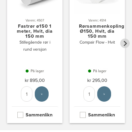
Varenr.: 4507
Varenr.: 4514
Fastrør ø150 1
Rørsammenkopling
meter, Hvit, dia
Ø150, Hvit, dia
150 mm
150 mm
Stillegående rør i
Compair Flow - Hvit
rund versjon
På lager
På lager
kr 895,00
kr 295,00
Antall
Velg enhet
Antall
Velg enhet
Sammenlikn
Sammenlikn