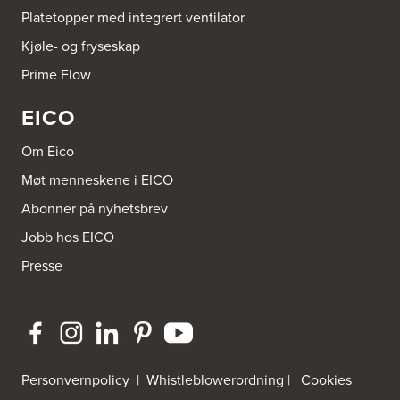
Brusveen Snekkerverksted AS
Platetopper med integrert ventilator
Bergabygdvegen 35
Kjøle- og fryseskap
2940 Heggenes
Tel.:
61-340006
Prime Flow
EICO
Brødrene Aase AS
Nikkelveien 1
4313 Sandnes
Om Eico
Tel.:
92-440011/ 92-477223
Møt menneskene i EICO
Bygg Innredning A/S
Abonner på nyhetsbrev
Thiisabakken 13
Jobb hos EICO
4010 Stavanger
Tel.:
51-530085
Presse
Bygg Tysnes AS
HEgelandsvegen 542
5680 Tysnes
Tel.:
53-431544
Personvernpolicy
|
Whistleblowerordning
|
Cookies
Bygger'n Onstad