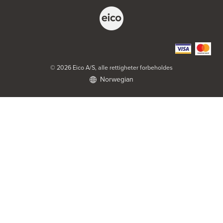
Abels gate 50
1533 Moss
Tel.:
69-202050
Byggmakker Askim
Trøgstadveien 13
© 2026 Eico A/S, alle rettigheter forbeholdes
1807 Askim
Norwegian
Tel.:
69817600
Byggmakker CF AS
Hotvedtveien 6, Tingvoll
Postboks 2107
3220 Sandefjord
Tel.:
33-484000
http://www.sigdal.no
Byggmakker Eiker
Prestebråtan 11
3300 Hokksund
Tel.:
32-252573