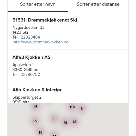
Sorter etter navn
Sorter etter distanse
51531: Drømmekjøkkenet Ski
Nygårdsveien 32
1423 Ski
Tel.:
22328484
http://www.drommekjokken.no
Alfa3 Kjøkken AS
Apalveien 1
3360 Geithus
Tel.:
32780700
Alta Kjøkken & Interiør
5
19
Skippertorget 2
7
9515 Alta
Tel.:
99007242
51
110
5
5
Aran Scandinavia AS
55
65
49
Stadsing. Dahls gt. 31A
18
7043 Trondheim