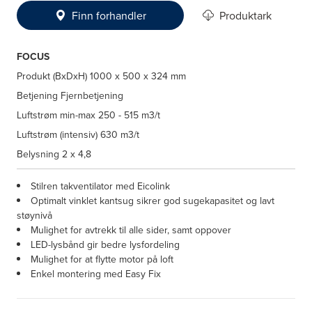
Finn forhandler
Produktark
FOCUS
Produkt (BxDxH)
1000 x 500 x 324 mm
Betjening
Fjernbetjening
Luftstrøm min-max
250 - 515 m3/t
Luftstrøm (intensiv)
630 m3/t
Belysning
2 x 4,8
Stilren takventilator med Eicolink
Optimalt vinklet kantsug sikrer god sugekapasitet og lavt
støynivå
Mulighet for avtrekk til alle sider, samt oppover
LED-lysbånd gir bedre lysfordeling
Mulighet for at flytte motor på loft
Enkel montering med Easy Fix