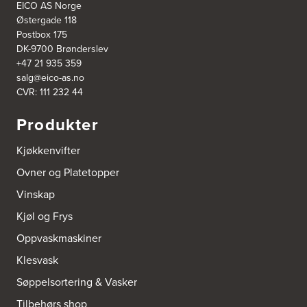
Tel.:
55-395060
EICO AS Norge
Østergade 118
Postbox 175
Bjerkreim Trelast AS
DK-9700 Brønderslev
Nesjane 7, Vikeså
+47 21 935 359
4389 Vikeså
salg@eico-as.no
Tel.:
51-454050
http://www.drommekjokken.no
CVR: 111 232 44
Produkter
Bjerks Trevarefabrikk AS
Torkel Haabeths Vei 47
Kjøkkenvifter
4325 Sandnes
Tel.:
51609590
Ovner og Platetopper
Vinskap
Bjørnådal AS
Nordahl Griegsgt 8
Kjøl og Frys
8624 Mo I Rana
Tel.:
+47 751 53 000
Oppvaskmaskiner
Klesvask
Blå Bolig AS
Søppelsortering & Vasker
Sentrumsvn. 4
8920 Sømna
Tilbehørs shop