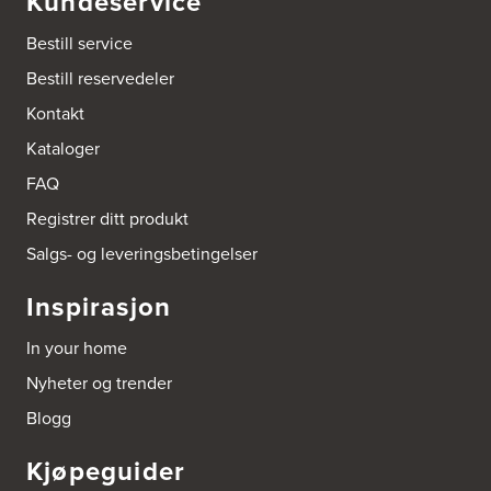
Kundeservice
Industrigata 17
3414 Lierstranda
Bestill service
Tel.:
90878233
Bestill reservedeler
Boligleverandøren Karmøy AS
Kontakt
Postboks 213
Kataloger
4296 Åkrehamn
Tel.:
52846090
FAQ
http://www.interiormesteren.no
Registrer ditt produkt
Bonaparte Interiør AS
Salgs- og leveringsbetingelser
Borgenveien 66
373 Oslo
Inspirasjon
Tel.:
22-142214
In your home
Borge butikk AS
Nyheter og trender
Sundemoen Næringspark
Power Hokksund
Blogg
3300 Hokksund
Tel.:
32-700000
http://www.expert.no
Kjøpeguider