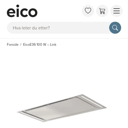
OM 
Søk
FAQ
KAT
Forside
EicoE36 100 W – Link
BES
INS