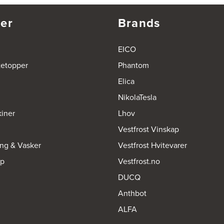
er
Brands
EICO
tetopper
Phantom
Elica
NikolaTesla
iner
Lhov
Vestfrost Vinskap
ing & Vasker
Vestfrost Hvitevarer
op
Vestfrost.no
DUCQ
Anthbot
ALFA