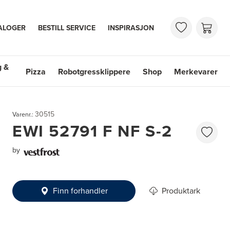
ALOGER
BESTILL SERVICE
INSPIRASJON
g &
Pizza
Robotgressklippere
Shop
Merkevarer
 & Vasker
Shop
Merkevarer
30515
Varenr.:
EWI 52791 F NF S-2
by
Finn forhandler
Produktark