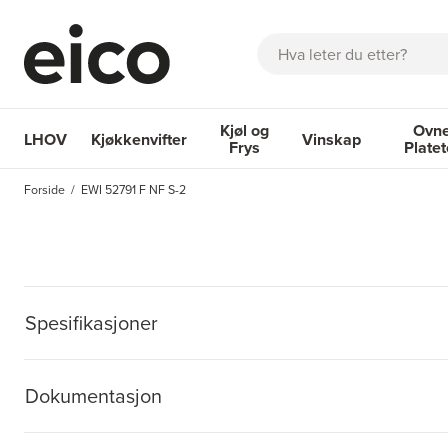
Søk
Kjøl og
Ovne
LHOV
Kjøkkenvifter
Vinskap
Frys
Plate
OM EICO
FAQ
KATALOGER
BESTILL SERVICE
INSPI
Forside
EWI 52791 F NF S-2
Kjøkkenvifter
Kjøl og Frys
Vinskap
Ovner og
Spesifikasjoner
Dokumentasjon