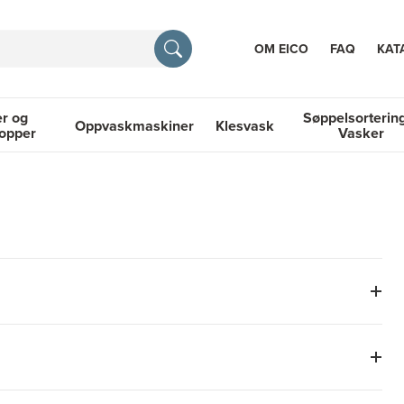
OM EICO
FAQ
KAT
r og
Søppelsorterin
Oppvaskmaskiner
Klesvask
topper
Vasker
RASJON
 Platetopper
Oppvaskmaskiner
Klesvask
Søppelsortering