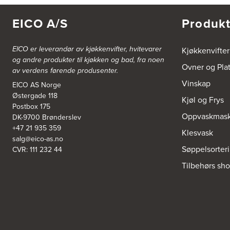
EICO A/S
Produkt
EICO er leverandør av kjøkkenvifter, hvitevarer
Kjøkkenvifter
og andre produkter til kjøkken og bad, fra noen
Ovner og Pla
av verdens førende produsenter.
Vinskap
EICO AS Norge
Østergade 118
Kjøl og Frys
Postbox 175
Oppvaskmask
DK-9700 Brønderslev
+47 21 935 359
Klesvask
salg@eico-as.no
Søppelsorter
CVR: 111 232 44
Tilbehørs sh