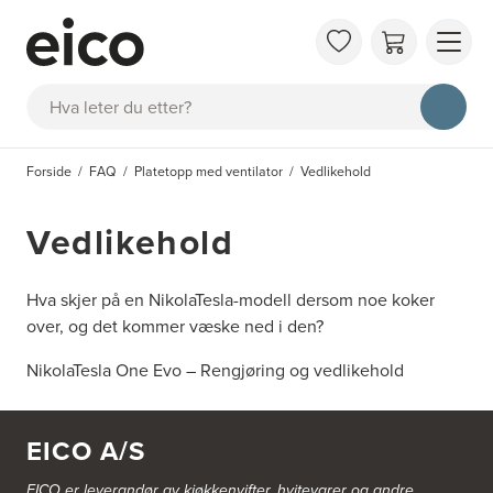
OM 
Søk
FAQ
KAT
Forside
FAQ
Platetopp med ventilator
Vedlikehold
BES
INS
Vedlikehold
Hva skjer på en NikolaTesla-modell dersom noe koker
over, og det kommer væske ned i den?
NikolaTesla One Evo – Rengjøring og vedlikehold
EICO A/S
EICO er leverandør av kjøkkenvifter, hvitevarer og andre