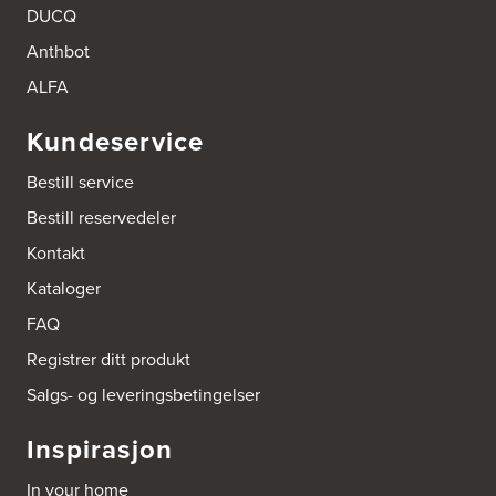
Boform Kjøkken Oslo AS
DUCQ
Thomas Heftyes Gate 41
Anthbot
0267 Oslo
Tel.:
95992151
ALFA
Bokhylle-Spesialisten AS
Kundeservice
Industrigata 17
3414 Lierstranda
Bestill service
Tel.:
90878233
Bestill reservedeler
Boligleverandøren Karmøy AS
Kontakt
Postboks 213
Kataloger
4296 Åkrehamn
Tel.:
52846090
FAQ
http://www.interiormesteren.no
Registrer ditt produkt
Bonaparte Interiør AS
Salgs- og leveringsbetingelser
Borgenveien 66
373 Oslo
Inspirasjon
Tel.:
22-142214
In your home