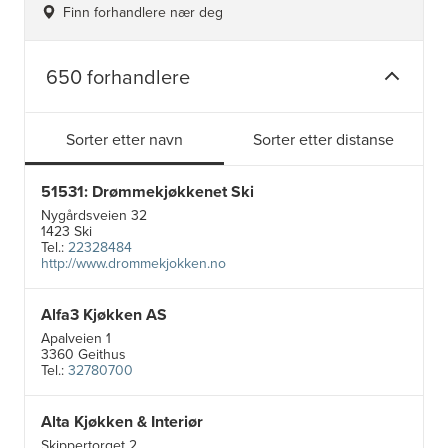
Finn forhandlere nær deg
650 forhandlere
Sorter etter navn
Sorter etter distanse
51531: Drømmekjøkkenet Ski
Nygårdsveien 32
1423 Ski
Tel.:
22328484
http://www.drommekjokken.no
Alfa3 Kjøkken AS
Apalveien 1
3360 Geithus
Tel.:
32780700
Alta Kjøkken & Interiør
5
Skippertorget 2
21