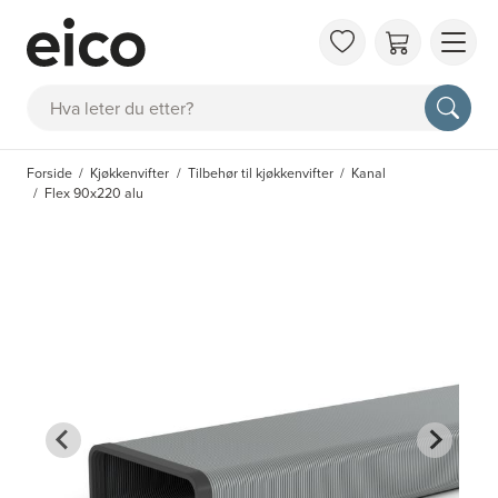
OM 
Søk
FAQ
KAT
Forside
Kjøkkenvifter
Tilbehør til kjøkkenvifter
Kanal
BES
Flex 90x220 alu
INS