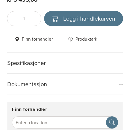
Legg i handlekurven
Antall
Velg enhet
Finn forhandler
Produktark
Spesifikasjoner
Dokumentasjon
Finn forhandler