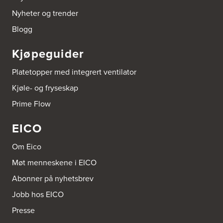
Borge butikk AS
Nyheter og trender
Sundemoen Næringspark
Power Hokksund
Blogg
3300 Hokksund
Tel.:
32-700000
http://www.expert.no
Kjøpeguider
Platetopper med integrert ventilator
Brusveen Snekkerverksted AS
Bergabygdvegen 35
Kjøle- og fryseskap
2940 Heggenes
Tel.:
61-340006
Prime Flow
EICO
Brødrene Aase AS
Nikkelveien 1
4313 Sandnes
Om Eico
Tel.:
92-440011/ 92-477223
Møt menneskene i EICO
Abonner på nyhetsbrev
Bygg Innredning A/S
Thiisabakken 13
Jobb hos EICO
4010 Stavanger
Tel.:
51-530085
Presse