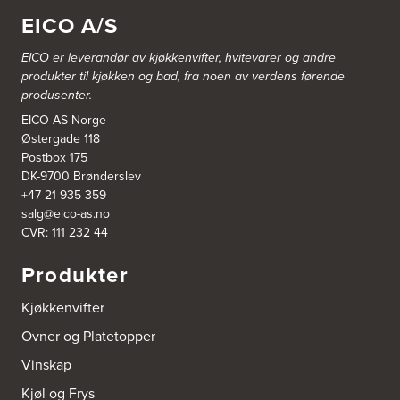
1357 Bekkestua
EICO A/S
Tel.:
99228877
EICO er leverandør av kjøkkenvifter, hvitevarer og andre
Bergen Kjøkkensenter A/S
produkter til kjøkken og bad, fra noen av verdens førende
Hellevegen 228
produsenter.
5039 Bergen
Tel.:
55-395060
EICO AS Norge
Østergade 118
Postbox 175
Bjerkreim Trelast AS
DK-9700 Brønderslev
Nesjane 7, Vikeså
+47 21 935 359
4389 Vikeså
salg@eico-as.no
Tel.:
51-454050
http://www.drommekjokken.no
CVR: 111 232 44
Produkter
Bjerks Trevarefabrikk AS
Torkel Haabeths Vei 47
Kjøkkenvifter
4325 Sandnes
Tel.:
51609590
Ovner og Platetopper
Vinskap
Bjørnådal AS
Nordahl Griegsgt 8
Kjøl og Frys