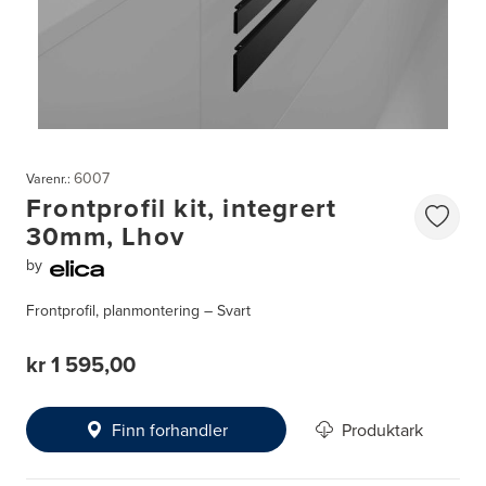
6007
Varenr.:
Frontprofil kit, integrert
30mm, Lhov
by
Frontprofil, planmontering – Svart
kr 1 595,00
Finn forhandler
Produktark