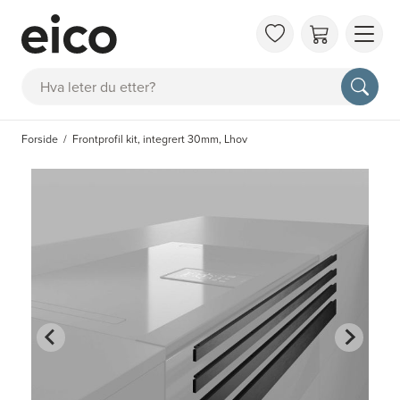
OM 
Søk
FAQ
KAT
Forside
Frontprofil kit, integrert 30mm, Lhov
BES
INS