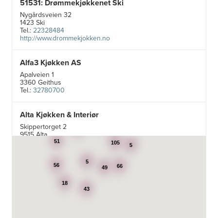
51531: Drømmekjøkkenet Ski
Nygårdsveien 32
1423 Ski
Tel.:
22328484
http://www.drommekjokken.no
Alfa3 Kjøkken AS
Apalveien 1
3360 Geithus
Tel.:
32780700
Alta Kjøkken & Interiør
5
24
Skippertorget 2
7
9515 Alta
Tel.:
99007242
51
105
5
5
Aran Scandinavia AS
56
66
49
Stadsing. Dahls gt. 31A
18
7043 Trondheim
43
Tel.:
92616060