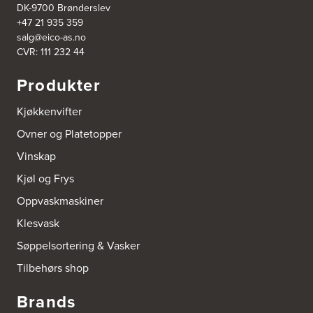
DK-9700 Brønderslev
Nesjane 7, Vikeså
+47 21 935 359
4389 Vikeså
salg@eico-as.no
Tel.:
51-454050
http://www.drommekjokken.no
CVR: 111 232 44
Produkter
Bjerks Trevarefabrikk AS
Torkel Haabeths Vei 47
Kjøkkenvifter
4325 Sandnes
Tel.:
51609590
Ovner og Platetopper
Vinskap
Bjørnådal AS
Nordahl Griegsgt 8
Kjøl og Frys
8624 Mo I Rana
Tel.:
+47 751 53 000
Oppvaskmaskiner
Klesvask
Blå Bolig AS
Søppelsortering & Vasker
Sentrumsvn. 4
8920 Sømna
Tilbehørs shop
Tel.:
75-009700
http://www.interiormesteren.no
Brands