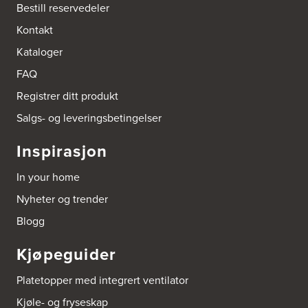
Bestill reservedeler
Boligleverandøren Karmøy AS
Kontakt
Postboks 213
Kataloger
4296 Åkrehamn
Tel.:
52846090
FAQ
http://www.interiormesteren.no
Registrer ditt produkt
Bonaparte Interiør AS
Salgs- og leveringsbetingelser
Borgenveien 66
373 Oslo
Inspirasjon
Tel.:
22-142214
In your home
Borge butikk AS
Nyheter og trender
Sundemoen Næringspark
Power Hokksund
Blogg
3300 Hokksund
Tel.:
32-700000
http://www.expert.no
Kjøpeguider
Brusveen Snekkerverksted AS
Platetopper med integrert ventilator
Bergabygdvegen 35
Kjøle- og fryseskap
2940 Heggenes