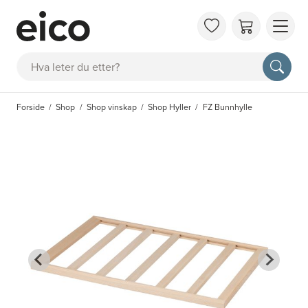
OM 
Søk
FAQ
KAT
Forside
Shop
Shop vinskap
Shop Hyller
FZ Bunnhylle
BES
INS