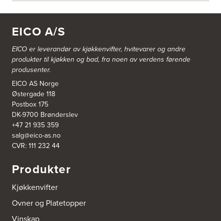
Bjerks Trevarefabrikk AS
Torkel Haabeths Vei 47
4325 Sandnes
EICO A/S
Tel.:
51609590
EICO er leverandør av kjøkkenvifter, hvitevarer og andre
Bjørnådal AS
produkter til kjøkken og bad, fra noen av verdens førende
Nordahl Griegsgt 8
produsenter.
8624 Mo I Rana
Tel.:
+47 751 53 000
EICO AS Norge
Østergade 118
Postbox 175
Blå Bolig AS
DK-9700 Brønderslev
Sentrumsvn. 4
+47 21 935 359
8920 Sømna
salg@eico-as.no
Tel.:
75-009700
http://www.interiormesteren.no
CVR: 111 232 44
Produkter
Bodø Interiør
Petter Engensvei 7
Kjøkkenvifter
Kjøkkenhuset Bodø A/S
8071 Bodø
Ovner og Platetopper
Tel.:
75522430
https://www.bodointerior.no/
Vinskap