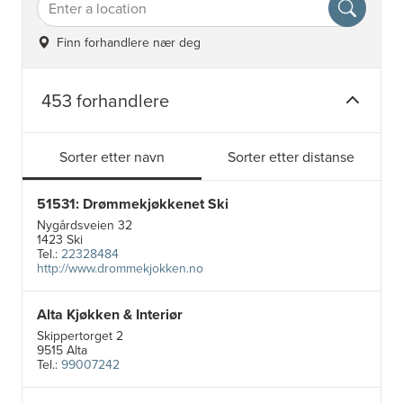
Finn forhandlere nær deg
453 forhandlere
Sorter etter navn
Sorter etter distanse
51531: Drømmekjøkkenet Ski
Nygårdsveien 32
1423 Ski
Tel.:
22328484
http://www.drommekjokken.no
Alta Kjøkken & Interiør
Skippertorget 2
9515 Alta
Tel.:
99007242