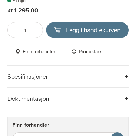
På lager
kr 1 295,00
Legg i handlekurven
Antall
Velg enhet
Finn forhandler
Produktark
Spesifikasjoner
Dokumentasjon
Finn forhandler