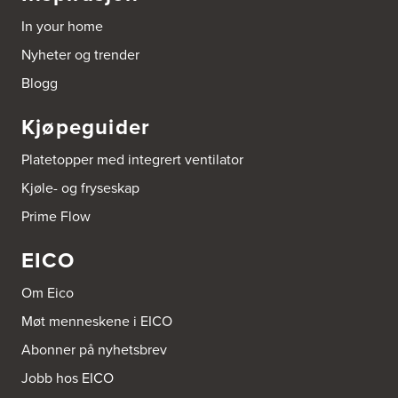
Tel.:
69817600
In your home
Byggmakker CF AS
Nyheter og trender
Hotvedtveien 6, Tingvoll
Blogg
Postboks 2107
3220 Sandefjord
Tel.:
33-484000
Kjøpeguider
http://www.sigdal.no
Platetopper med integrert ventilator
Byggmakker Eiker
Kjøle- og fryseskap
Prestebråtan 11
3300 Hokksund
Prime Flow
Tel.:
32-252573
EICO
Byggmakker Fredrikstad Østsiden
Borgarveien 13
Om Eico
1633 Gamle Fredrikstad
Tel.:
91-650888
Møt menneskene i EICO
Abonner på nyhetsbrev
Byggmakker Lillehammer
Jobb hos EICO
Landbruksveien 1