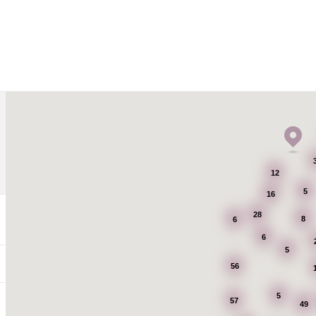
12
5
16
28
8
6
6
5
56
5
57
49