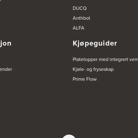
DUCQ
Anthbot
ALFA
sjon
Kjøpeguider
Platetopper med integrert vent
render
Kjøle- og fryseskap
Prime Flow