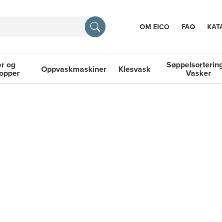
OM EICO
FAQ
KAT
r og
Søppelsorterin
Oppvaskmaskiner
Klesvask
topper
Vasker
RASJON
 Platetopper
Oppvaskmaskiner
Klesvask
Søppelsortering