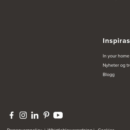
5039 Bergen
Tel.:
55-395060
Bjerkreim Trelast AS
Nesjane 7, Vikeså
4389 Vikeså
Inspira
Tel.:
51-454050
http://www.drommekjokken.no
In your home
Bjerks Trevarefabrikk AS
Nyheter og t
Torkel Haabeths Vei 47
4325 Sandnes
Blogg
Tel.:
51609590
Bjørnådal AS
Nordahl Griegsgt 8
8624 Mo I Rana
Tel.:
+47 751 53 000
Blå Bolig AS
Sentrumsvn. 4