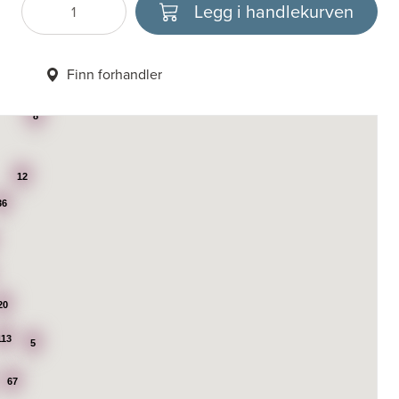
Legg i handlekurven
Antall
Velg enhet
Finn forhandler
8
12
36
20
113
5
67