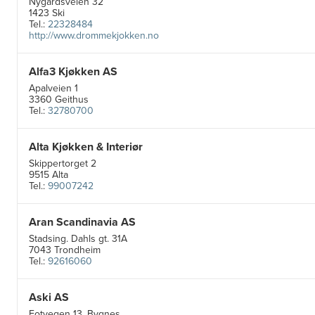
Nygårdsveien 32
1423 Ski
Tel.:
22328484
http://www.drommekjokken.no
Alfa3 Kjøkken AS
Apalveien 1
3360 Geithus
Tel.:
32780700
Alta Kjøkken & Interiør
Skippertorget 2
9515 Alta
Tel.:
99007242
Aran Scandinavia AS
Stadsing. Dahls gt. 31A
7043 Trondheim
Tel.:
92616060
Aski AS
Fotvegen 13, Bygnes