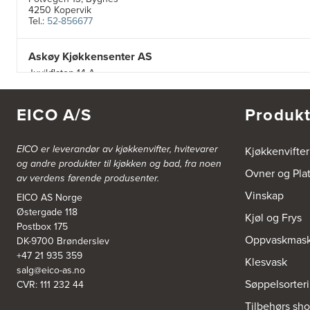
4250 Kopervik
Tel.:
52-856677
Askøy Kjøkkensenter AS
Juvikflaten 14 A
5300 Kleppestø
Tel.:
56-142450
https://jke-design.com/no/butikk/jke-askoey
EICO A/S
Produkt
Aurland Elektriske AS
EICO er leverandør av kjøkkenvifter, hvitevarer
Kjøkkenvifter
Odden 10 A
og andre produkter til kjøkken og bad, fra noen
5745 Aurland
Ovner og Pla
av verdens førende produsenter.
Tel.:
57-633463
Vinskap
EICO AS Norge
Østergade 118
Bekkestua kjøkkenstudio as
Kjøl og Frys
Postbox 175
Gamle Ringeriksvei 32
Oppvaskmask
DK-9700 Brønderslev
1357 Bekkestua
Tel.:
99228877
+47 21 935 359
Klesvask
salg@eico-as.no
Søppelsorter
CVR: 111 232 44
Bergen Kjøkkensenter A/S
Tilbehørs sh
Hellevegen 228