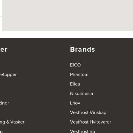
er
Brands
EICO
tetopper
Phantom
Elica
NikolaTesla
iner
Lhov
Vestfrost Vinskap
ing & Vasker
Vestfrost Hvitevarer
op
Vestfrost.no