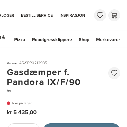
ALOGER
BESTILL SERVICE
INSPIRASJON
g &
Pizza
Robotgressklippere
Shop
Merkevarer
 & Vasker
Shop
Merkevarer
45-SPP0212935
Varenr.:
Gasdæmper f.
Pandora IX/F/90
by
Ikke på lager
kr 5 435,00