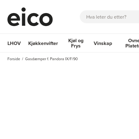
Søk
Kjøl og
Ovne
LHOV
Kjøkkenvifter
Vinskap
Frys
Plate
OM EICO
FAQ
KATALOGER
BESTILL SERVICE
INSPI
Forside
Gasdæmper f. Pandora IX/F/90
Kjøkkenvifter
Kjøl og Frys
Vinskap
Ovner og