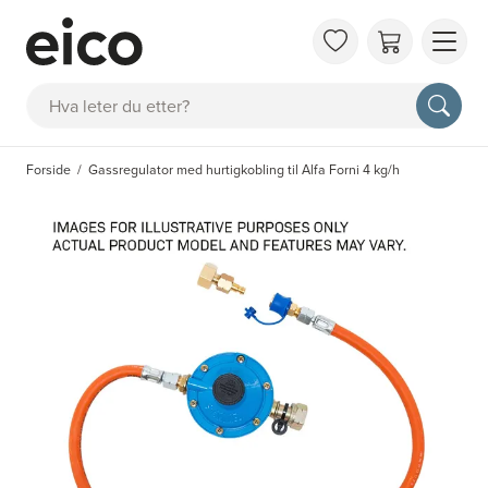
OM 
Søk
FAQ
KAT
Forside
Gassregulator med hurtigkobling til Alfa Forni 4 kg/h
BES
INS