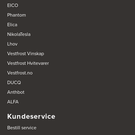
EICO
Phantom
Elica
NikolaTesla
Lhov
Vestfrost Vinskap
Vestfrost Hvitevarer
Vestfrost.no
DUCQ
Anthbot
ALFA
Kundeservice
Bestill service