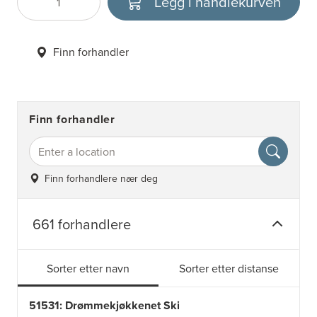
Legg i handlekurven
Antall
Velg enhet
Finn forhandler
Finn forhandler
Finn forhandlere nær deg
661 forhandlere
Sorter etter navn
Sorter etter distanse
51531: Drømmekjøkkenet Ski