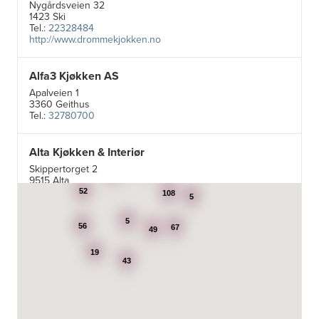
Nygårdsveien 32
1423 Ski
Tel.:
22328484
http://www.drommekjokken.no
Alfa3 Kjøkken AS
Apalveien 1
3360 Geithus
Tel.:
32780700
Alta Kjøkken & Interiør
5
Skippertorget 2
24
7
9515 Alta
Tel.:
99007242
52
108
5
5
Aran Scandinavia AS
56
67
49
Stadsing. Dahls gt. 31A
19
7043 Trondheim
43
Tel.:
92616060
Aski AS