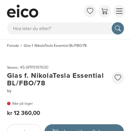
OM 
Søk
FAQ
KAT
Forside
Glas f. NikolaTesla Essential BL/FBO/78
BES
INS
45-SPP0197630
Varenr.:
Glas f. NikolaTesla Essential
BL/FBO/78
by
Ikke på lager
kr 12 360,00