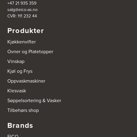
+47 21 935 359
5039 Bergen
salg@eico-as.no
Tel.:
55-395060
CVR: 111 232 44
Bjerkreim Trelast AS
Produkter
Nesjane 7, Vikeså
4389 Vikeså
Kjøkkenvifter
Tel.:
51-454050
http://www.drommekjokken.no
Ovner og Platetopper
Vinskap
Bjerks Trevarefabrikk AS
Torkel Haabeths Vei 47
Kjøl og Frys
4325 Sandnes
Tel.:
51609590
Oppvaskmaskiner
Klesvask
Bjørnådal AS
Søppelsortering & Vasker
Nordahl Griegsgt 8
8624 Mo I Rana
Tilbehørs shop
Tel.:
+47 751 53 000
Brands
Blå Bolig AS
Sentrumsvn. 4
EICO