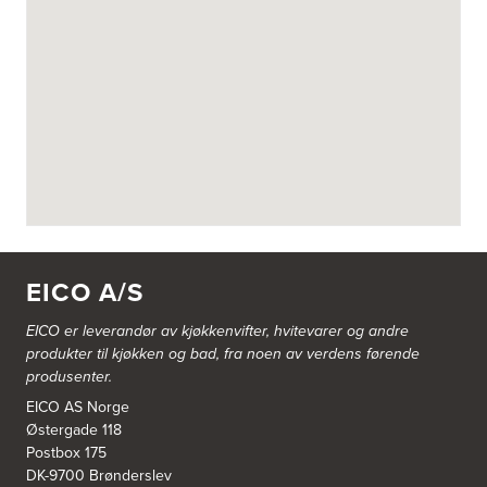
Fotvegen 13, Bygnes
4250 Kopervik
Tel.:
52-856677
Askøy Kjøkkensenter AS
Juvikflaten 14 A
5300 Kleppestø
Tel.:
56-142450
https://jke-design.com/no/butikk/jke-askoey
Aurland Elektriske AS
Odden 10 A
5745 Aurland
EICO A/S
Tel.:
57-633463
EICO er leverandør av kjøkkenvifter, hvitevarer og andre
Bekkestua kjøkkenstudio as
produkter til kjøkken og bad, fra noen av verdens førende
Gamle Ringeriksvei 32
produsenter.
1357 Bekkestua
Tel.:
99228877
EICO AS Norge
Østergade 118
Postbox 175
Bergen Kjøkkensenter A/S
DK-9700 Brønderslev
Hellevegen 228