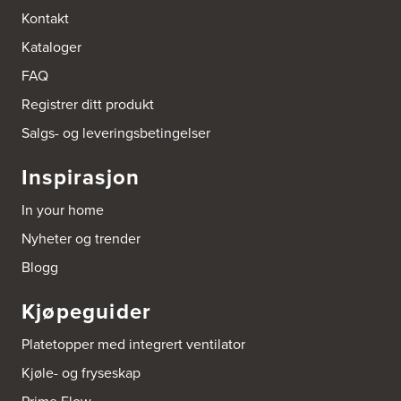
Bokhylle-Spesialisten AS
Kontakt
Industrigata 17
Kataloger
3414 Lierstranda
Tel.:
90878233
FAQ
Registrer ditt produkt
Boligleverandøren Karmøy AS
Postboks 213
Salgs- og leveringsbetingelser
4296 Åkrehamn
Tel.:
52846090
Inspirasjon
http://www.interiormesteren.no
In your home
Bonaparte Interiør AS
Nyheter og trender
Borgenveien 66
373 Oslo
Blogg
Tel.:
22-142214
Kjøpeguider
Borge butikk AS
Sundemoen Næringspark
Platetopper med integrert ventilator
Power Hokksund
3300 Hokksund
Kjøle- og fryseskap
Tel.:
32-700000
http://www.expert.no