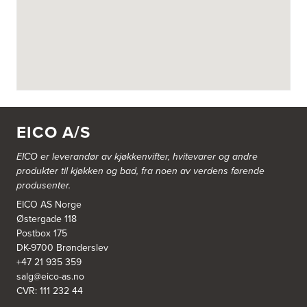
Askøy Kjøkkensenter AS
Juvikflaten 14 A
5300 Kleppestø
Tel.:
56-142450
https://jke-design.com/no/butikk/jke-askoey
Aurland Elektriske AS
Odden 10 A
5745 Aurland
EICO A/S
Tel.:
57-633463
EICO er leverandør av kjøkkenvifter, hvitevarer og andre
Bekkestua kjøkkenstudio as
produkter til kjøkken og bad, fra noen av verdens førende
Gamle Ringeriksvei 32
produsenter.
1357 Bekkestua
Tel.:
99228877
EICO AS Norge
Østergade 118
Postbox 175
Bergen Kjøkkensenter A/S
DK-9700 Brønderslev
Hellevegen 228
+47 21 935 359
5039 Bergen
salg@eico-as.no
Tel.:
55-395060
CVR: 111 232 44