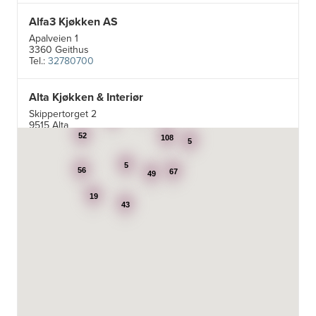
Alfa3 Kjøkken AS
Apalveien 1
3360 Geithus
Tel.:
32780700
Alta Kjøkken & Interiør
5
Skippertorget 2
24
7
9515 Alta
Tel.:
99007242
52
108
5
5
Aran Scandinavia AS
56
67
49
Stadsing. Dahls gt. 31A
19
7043 Trondheim
43
Tel.:
92616060
Aski AS
Fotvegen 13, Bygnes
4250 Kopervik
Tel.:
52-856677