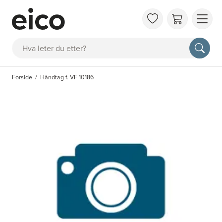
OM 
Søk
FAQ
KAT
Forside
Håndtag f. VF 10186
BES
INS