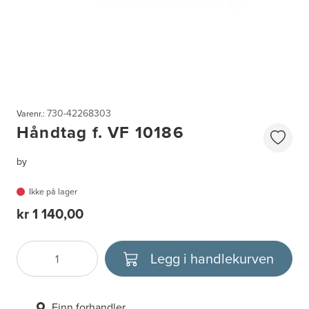
730-42268303
Varenr.:
Håndtag f. VF 10186
by
Ikke på lager
kr 1 140,00
Legg i handlekurven
Antall
Velg enhet
Finn forhandler