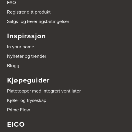
FAQ
Registrer ditt produkt
Boligleverandøren Karmøy AS
Postboks 213
Salgs- og leveringsbetingelser
4296 Åkrehamn
Tel.:
52846090
Inspirasjon
http://www.interiormesteren.no
In your home
Bonaparte Interiør AS
Nyheter og trender
Borgenveien 66
373 Oslo
Blogg
Tel.:
22-142214
Kjøpeguider
Borge butikk AS
Sundemoen Næringspark
Platetopper med integrert ventilator
Power Hokksund
3300 Hokksund
Kjøle- og fryseskap
Tel.:
32-700000
http://www.expert.no
Prime Flow
EICO
Bravida Trondheim
Postboks 4230 Vika