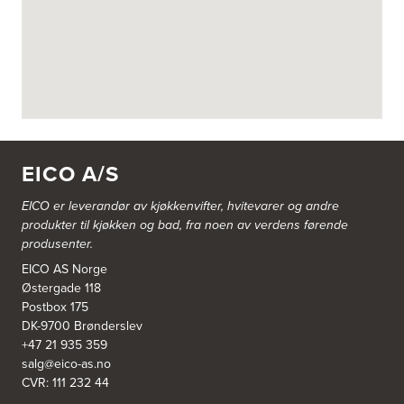
Askøy Kjøkkensenter AS
Juvikflaten 14 A
5300 Kleppestø
Tel.:
56-142450
https://jke-design.com/no/butikk/jke-askoey
Aurland Elektriske AS
Odden 10 A
5745 Aurland
EICO A/S
Tel.:
57-633463
EICO er leverandør av kjøkkenvifter, hvitevarer og andre
Bekkestua kjøkkenstudio as
produkter til kjøkken og bad, fra noen av verdens førende
Gamle Ringeriksvei 32
produsenter.
1357 Bekkestua
Tel.:
99228877
EICO AS Norge
Østergade 118
Postbox 175
Bergen Kjøkkensenter A/S
DK-9700 Brønderslev
Hellevegen 228
+47 21 935 359
5039 Bergen
salg@eico-as.no
Tel.:
55-395060
CVR: 111 232 44