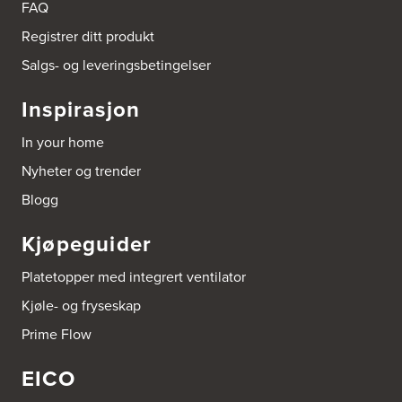
FAQ
Registrer ditt produkt
Boligleverandøren Karmøy AS
Postboks 213
Salgs- og leveringsbetingelser
4296 Åkrehamn
Tel.:
52846090
Inspirasjon
http://www.interiormesteren.no
In your home
Bonaparte Interiør AS
Nyheter og trender
Borgenveien 66
373 Oslo
Blogg
Tel.:
22-142214
Kjøpeguider
Borge butikk AS
Sundemoen Næringspark
Platetopper med integrert ventilator
Power Hokksund
3300 Hokksund
Kjøle- og fryseskap
Tel.:
32-700000
http://www.expert.no
Prime Flow
EICO
Bravida Trondheim
Postboks 4230 Vika