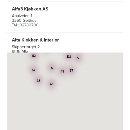
Alfa3 Kjøkken AS
Apalveien 1
3360 Geithus
Tel.:
32780700
Alta Kjøkken & Interiør
5
Skippertorget 2
21
7
9515 Alta
Tel.:
99007242
52
111
5
5
Aran Scandinavia AS
57
67
49
Stadsing. Dahls gt. 31A
18
7043 Trondheim
43
Tel.:
92616060
Aski AS
Fotvegen 13, Bygnes
4250 Kopervik
Tel.:
52-856677