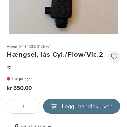
344-133.0017.597
Varenr.:
Hængsel, lås Cyl./Flow/Vic.2
by
Ikke på lager
kr 650,00
Legg i handlekurven
Antall
Velg enhet
Finn forhandler