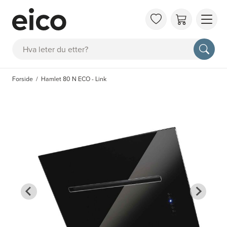
OM 
Søk
FAQ
KAT
Forside
Hamlet 80 N ECO - Link
BES
INS