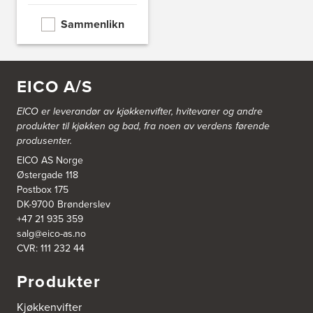
Nordahl Griegsgt 8
8624 Mo I Rana
Sammenlikn
Tel.:
+47 751 53 000
Blå Bolig AS
EICO A/S
Sentrumsvn. 4
8920 Sømna
Tel.:
75-009700
EICO er leverandør av kjøkkenvifter, hvitevarer og andre
http://www.interiormesteren.no
produkter til kjøkken og bad, fra noen av verdens førende
produsenter.
Bodø Interiør
EICO AS Norge
Petter Engensvei 7
Østergade 118
Kjøkkenhuset Bodø A/S
Postbox 175
8071 Bodø
DK-9700 Brønderslev
Tel.:
75522430
https://www.bodointerior.no/
+47 21 935 359
salg@eico-as.no
CVR: 111 232 44
Bodø Kjøkkensenter AS
Sjøgata 34-36
Produkter
Studio Sigdal Bodø
8006 Bodø
Tel.:
75-500250
Kjøkkenvifter