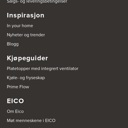
Salgs- og leveringsbetingelser
Bygg Tysnes AS
Inspirasjon
HEgelandsvegen 542
5680 Tysnes
In your home
Tel.:
53-431544
Nyheter og trender
Bygger'n Onstad
Blogg
Abels gate 50
1533 Moss
Kjøpeguider
Tel.:
69-202050
Platetopper med integrert ventilator
Byggmakker Askim
Kjøle- og fryseskap
Trøgstadveien 13
1807 Askim
Prime Flow
Tel.:
69817600
EICO
Byggmakker CF AS
Om Eico
Hotvedtveien 6, Tingvoll
Postboks 2107
Møt menneskene i EICO
3220 Sandefjord
Tel.:
33-484000