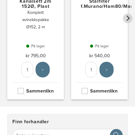
Kanalsett 2m
Stålfilter
152Ø, Plast
f.Murano/Ham80/Man
Komplett
avtrekkspakke
Ø152, 2 m
På lager
På lager
kr 795,00
kr 540,00
Antall
Velg enhet
Antall
Velg enhet
Sammenlikn
Sammenlikn
Finn forhandler