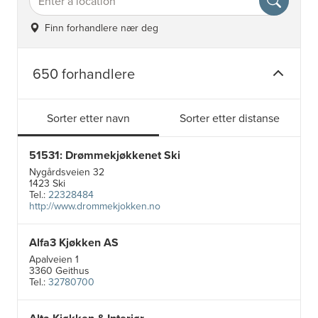
Finn forhandlere nær deg
650 forhandlere
Sorter etter navn
Sorter etter distanse
51531: Drømmekjøkkenet Ski
Nygårdsveien 32
1423 Ski
Tel.:
22328484
http://www.drommekjokken.no
Alfa3 Kjøkken AS
Apalveien 1
3360 Geithus
Tel.:
32780700