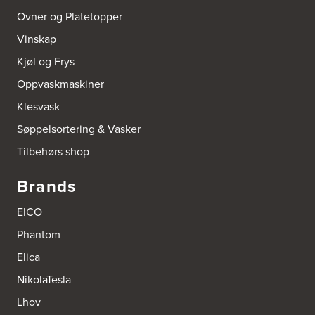
Ovner og Platetopper
Boform Kjøkken Oslo AS
Vinskap
Thomas Heftyes Gate 41
0267 Oslo
Kjøl og Frys
Tel.:
95992151
Oppvaskmaskiner
Bokhylle-Spesialisten AS
Klesvask
Industrigata 17
Søppelsortering & Vasker
3414 Lierstranda
Tel.:
90878233
Tilbehørs shop
Boligleverandøren Karmøy AS
Brands
Postboks 213
4296 Åkrehamn
EICO
Tel.:
52846090
http://www.interiormesteren.no
Phantom
Elica
Bonaparte Interiør AS
NikolaTesla
Borgenveien 66
373 Oslo
Lhov
Tel.:
22-142214