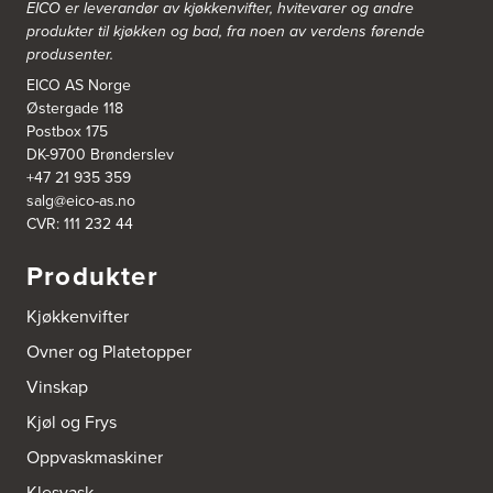
EICO er leverandør av kjøkkenvifter, hvitevarer og andre
Bjerkreim Trelast AS
produkter til kjøkken og bad, fra noen av verdens førende
Nesjane 7, Vikeså
produsenter.
4389 Vikeså
Tel.:
51-454050
EICO AS Norge
http://www.drommekjokken.no
Østergade 118
Postbox 175
DK-9700 Brønderslev
Bjerks Trevarefabrikk AS
+47 21 935 359
Torkel Haabeths Vei 47
salg@eico-as.no
4325 Sandnes
Tel.:
51609590
CVR: 111 232 44
Produkter
Bjørnådal AS
Nordahl Griegsgt 8
Kjøkkenvifter
8624 Mo I Rana
Tel.:
+47 751 53 000
Ovner og Platetopper
Vinskap
Blå Bolig AS
Sentrumsvn. 4
Kjøl og Frys
8920 Sømna
Tel.:
75-009700
Oppvaskmaskiner
http://www.interiormesteren.no
Klesvask