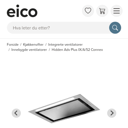
OM 
Søk
FAQ
KAT
Forside
Kjøkkenvifter
Integrerte ventilatorer
BES
Innebygde ventilatorer
Hidden Adv Plus IX/A/52 Connex
INS