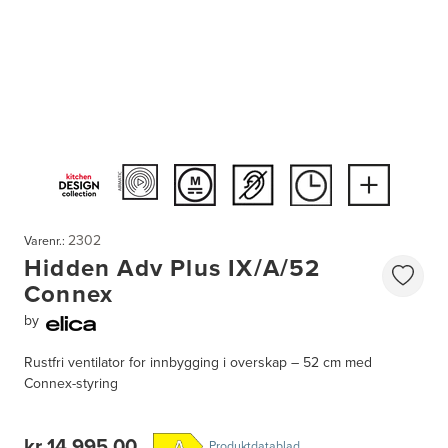
2302
Varenr.:
Hidden Adv Plus IX/A/52
Connex
by
Rustfri ventilator for innbygging i overskap – 52 cm med
Connex-styring
kr 14 995,00
Produktdatablad