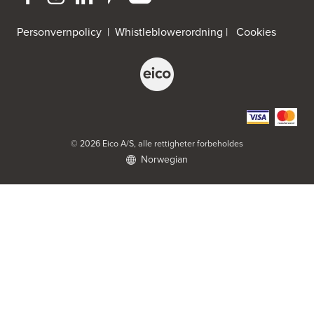
Tel.:
33-484000
http://www.sigdal.no
Personvernpolicy
|
Whistleblowerordning
|
Cookies
Byggmakker Eiker
Prestebråtan 11
3300 Hokksund
Tel.:
32-252573
Byggmakker Gipling Mo i Rana
Verkstedveien 13
© 2026 Eico A/S, alle rettigheter forbeholdes
8601 Mo I Rana
Norwegian
Byggmakker Lillehammer
Landbruksveien 1
2619 Lillehammer
Tel.:
61257000
Byggmakker Per Strand TromsøAS
Pb. 2029, Tromsø Postterminal
9265 Tromsø
Tel.:
77-606778
http://www.sigdal.no