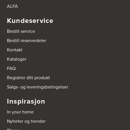
Tel.:
90878233
ALFA
Boligleverandøren Karmøy AS
Kundeservice
Postboks 213
4296 Åkrehamn
Bestill service
Tel.:
52846090
http://www.interiormesteren.no
Bestill reservedeler
Kontakt
Bonaparte Interiør AS
Kataloger
Borgenveien 66
373 Oslo
FAQ
Tel.:
22-142214
Registrer ditt produkt
Brusveen Snekkerverksted AS
Salgs- og leveringsbetingelser
Bergabygdvegen 35
2940 Heggenes
Inspirasjon
Tel.:
61-340006
In your home
Bygg Innredning A/S
Nyheter og trender
Thiisabakken 13
4010 Stavanger