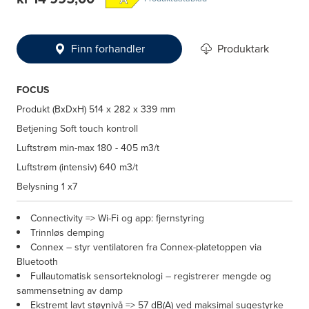
Finn forhandler
Produktark
FOCUS
Produkt (BxDxH)
514 x 282 x 339 mm
Betjening
Soft touch kontroll
Luftstrøm min-max
180 - 405 m3/t
Luftstrøm (intensiv)
640 m3/t
Belysning
1 x7
Connectivity => Wi-Fi og app: fjernstyring
Trinnløs demping
Connex – styr ventilatoren fra Connex-platetoppen via
Bluetooth
Fullautomatisk sensorteknologi – registrerer mengde og
sammensetning av damp
Ekstremt lavt støynivå => 57 dB(A) ved maksimal sugestyrke