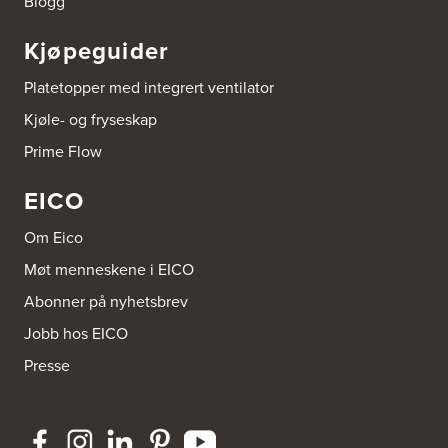
Blogg
Tel.:
51-530085
Kjøpeguider
Bygg Tysnes AS
HEgelandsvegen 542
Platetopper med integrert ventilator
5680 Tysnes
Tel.:
53-431544
Kjøle- og fryseskap
Prime Flow
Bygger'n Onstad
Abels gate 50
EICO
1533 Moss
Tel.:
69-202050
Om Eico
Møt menneskene i EICO
Byggmakker Askim
Trøgstadveien 13
Abonner på nyhetsbrev
1807 Askim
Tel.:
69817600
Jobb hos EICO
Presse
Byggmakker CF AS
Hotvedtveien 6, Tingvoll
Postboks 2107
3220 Sandefjord