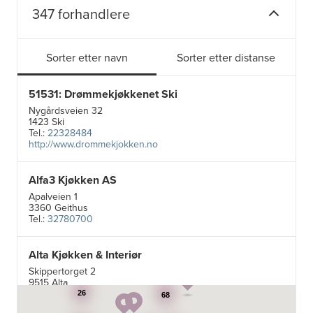
347 forhandlere
Sorter etter navn
Sorter etter distanse
51531: Drømmekjøkkenet Ski
Nygårdsveien 32
1423 Ski
Tel.:
22328484
http://www.drommekjokken.no
Alfa3 Kjøkken AS
Apalveien 1
3360 Geithus
Tel.:
32780700
Alta Kjøkken & Interiør
Skippertorget 2
5
9515 Alta
Tel.:
99007242
26
68