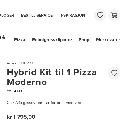
ALOGER
BESTILL SERVICE
INSPIRASJON
g &
Pizza
Robotgressklippere
Shop
Merkevarer
 & Vasker
Shop
Merkevarer
900237
Varenr.:
Hybrid Kit til 1 Pizza
Moderno
by
Gjør Alfa-gassovnen klar for bruk med ved
kr 1 795,00