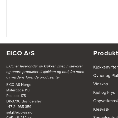
EICO A/S
Produkt
EICO er leverandør av kjøkkenvifter, hvitevarer
Kjøkkenvifter
og andre produkter til kjøkken og bad, fra noen
Ovner og Pla
av verdens førende produsenter.
Vinskap
EICO AS Norge
Østergade 118
Kjøl og Frys
Postbox 175
Oppvaskmask
DK-9700 Brønderslev
+47 21 935 359
Klesvask
salg@eico-as.no
Søppelsorter
CVR: 111 232 44