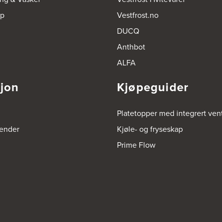
op
Vestfrost.no
DUCQ
Anthbot
ALFA
sjon
Kjøpeguider
Platetopper med integrert vent
render
Kjøle- og fryseskap
Prime Flow