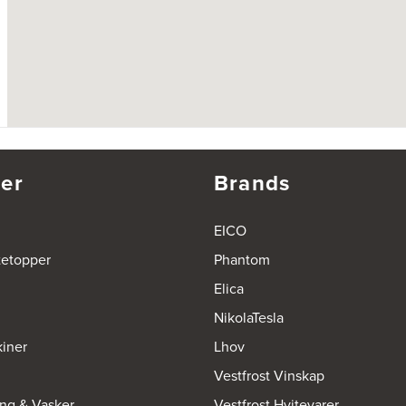
er
Brands
EICO
tetopper
Phantom
Elica
NikolaTesla
iner
Lhov
Vestfrost Vinskap
ing & Vasker
Vestfrost Hvitevarer