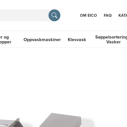
OM EICO
FAQ
KAT
r og
Søppelsorterin
Oppvaskmaskiner
Klesvask
topper
Vasker
RASJON
 Platetopper
Oppvaskmaskiner
Klesvask
Søppelsortering