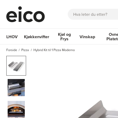
Søk
Kjøl og
Ovne
LHOV
Kjøkkenvifter
Vinskap
Frys
Plate
OM EICO
FAQ
KATALOGER
BESTILL SERVICE
INSPI
Forside
Pizza
Hybrid Kit til 1 Pizza Moderno
Kjøkkenvifter
Kjøl og Frys
Vinskap
Ovner og