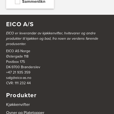
Sammenlikn
Nordahl Griegsgt 8
8624 Mo I Rana
Tel.:
+47 751 53 000
EICO A/S
Blå Bolig AS
Sentrumsvn. 4
EICO er leverandør av kjøkkenvifter, hvitevarer og andre
8920 Sømna
Tel.:
75-009700
produkter til kjøkken og bad, fra noen av verdens førende
http://www.interiormesteren.no
produsenter.
EICO AS Norge
Bodø Interiør
Østergade 118
Petter Engensvei 7
Postbox 175
Kjøkkenhuset Bodø A/S
DK-9700 Brønderslev
8071 Bodø
+47 21 935 359
Tel.:
75522430
https://www.bodointerior.no/
salg@eico-as.no
CVR: 111 232 44
Bodø Kjøkkensenter AS
Produkter
Sjøgata 34-36
Studio Sigdal Bodø
8006 Bodø
Kjøkkenvifter
Tel.:
75-500250
Ovner og Platetopper