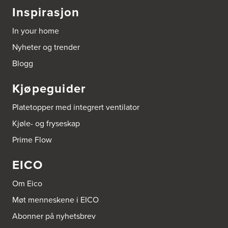
Inspirasjon
Bygg Tysnes AS
In your home
HEgelandsvegen 542
5680 Tysnes
Nyheter og trender
Tel.:
53-431544
Blogg
Bygger'n Onstad
Kjøpeguider
Abels gate 50
1533 Moss
Tel.:
69-202050
Platetopper med integrert ventilator
Kjøle- og fryseskap
Byggmakker Askim
Prime Flow
Trøgstadveien 13
1807 Askim
Tel.:
69817600
EICO
Byggmakker CF AS
Om Eico
Hotvedtveien 6, Tingvoll
Møt menneskene i EICO
Postboks 2107
3220 Sandefjord
Abonner på nyhetsbrev
Tel.:
33-484000
http://www.sigdal.no