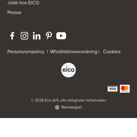
Jobb hos EICO
Presse
Byggmakker Eiker
Prestebråtan 11
3300 Hokksund
Tel.:
32-252573
Byggmakker Fredrikstad Østsiden
Personvernpolicy
|
Whistleblowerordning
|
Cookies
Borgarveien 13
1633 Gamle Fredrikstad
Tel.:
91-650888
Byggmakker Gipling Mo i Rana
Verkstedveien 13
8601 Mo I Rana
© 2026 Eico A/S, alle rettigheter forbeholdes
Norwegian
Byggmakker Lillehammer
Landbruksveien 1
2619 Lillehammer
Tel.:
61257000