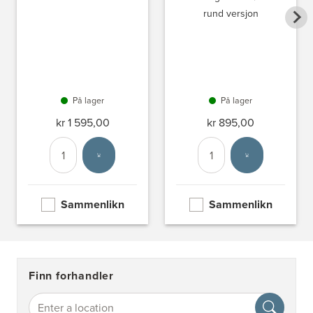
rund versjon
På lager
På lager
kr 1 595,00
kr 895,00
Antall
Velg enhet
Antall
Velg enhet
Sammenlikn
Sammenlikn
Finn forhandler