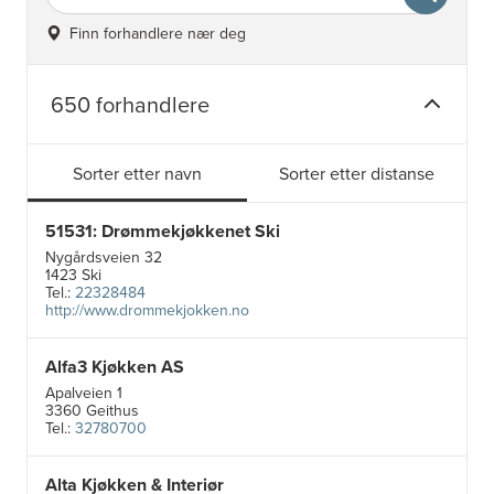
Finn forhandlere nær deg
650 forhandlere
Sorter etter navn
Sorter etter distanse
51531: Drømmekjøkkenet Ski
Nygårdsveien 32
1423 Ski
Tel.:
22328484
http://www.drommekjokken.no
Alfa3 Kjøkken AS
Apalveien 1
3360 Geithus
Tel.:
32780700
Alta Kjøkken & Interiør