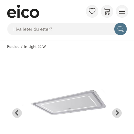
OM 
Søk
FAQ
KAT
Forside
In-Light 52 W
BES
INS