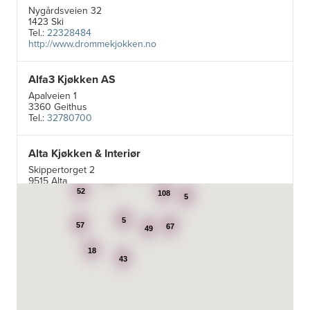
Nygårdsveien 32
1423 Ski
Tel.:
22328484
http://www.drommekjokken.no
Alfa3 Kjøkken AS
Apalveien 1
3360 Geithus
Tel.:
32780700
Alta Kjøkken & Interiør
5
Skippertorget 2
24
7
9515 Alta
Tel.:
99007242
52
108
5
5
Aran Scandinavia AS
57
67
49
Stadsing. Dahls gt. 31A
18
7043 Trondheim
43
Tel.:
92616060
Aski AS