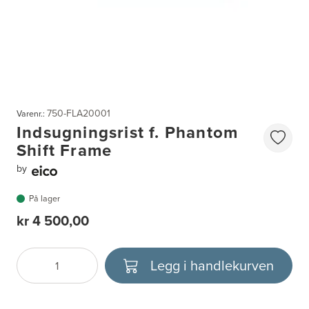
750-FLA20001
Varenr.:
Indsugningsrist f. Phantom
Shift Frame
by
På lager
kr 4 500,00
Legg i handlekurven
Antall
Velg enhet