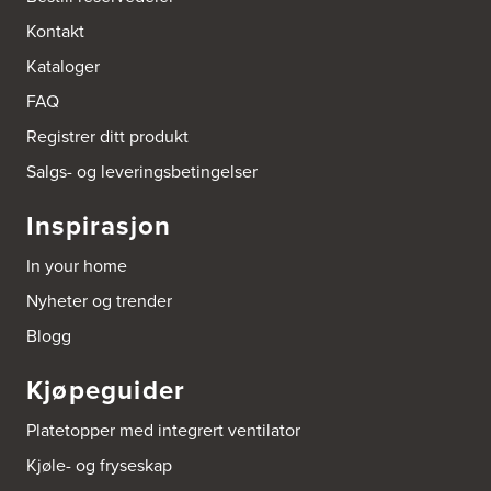
Bokhylle-Spesialisten AS
Kontakt
Industrigata 17
Kataloger
3414 Lierstranda
Tel.:
90878233
FAQ
Registrer ditt produkt
Boligleverandøren Karmøy AS
Postboks 213
Salgs- og leveringsbetingelser
4296 Åkrehamn
Tel.:
52846090
Inspirasjon
http://www.interiormesteren.no
In your home
Bonaparte Interiør AS
Nyheter og trender
Borgenveien 66
373 Oslo
Blogg
Tel.:
22-142214
Kjøpeguider
Borge butikk AS
Sundemoen Næringspark
Platetopper med integrert ventilator
Power Hokksund
3300 Hokksund
Kjøle- og fryseskap
Tel.:
32-700000