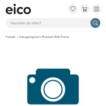
OM 
Søk
FAQ
KAT
Forside
Indsugningsrist f. Phantom Shift Frame
BES
INS