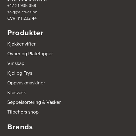
Hellevegen 228
+47 21 935 359
5039 Bergen
salg@eico-as.no
Tel.:
55-395060
CVR: 111 232 44
Bjerkreim Trelast AS
Produkter
Nesjane 7, Vikeså
4389 Vikeså
Kjøkkenvifter
Tel.:
51-454050
http://www.drommekjokken.no
Ovner og Platetopper
Vinskap
Bjerks Trevarefabrikk AS
Torkel Haabeths Vei 47
Kjøl og Frys
4325 Sandnes
Tel.:
51609590
Oppvaskmaskiner
Klesvask
Bjørnådal AS
Søppelsortering & Vasker
Nordahl Griegsgt 8
8624 Mo I Rana
Tilbehørs shop
Tel.:
+47 751 53 000
Brands
Blå Bolig AS