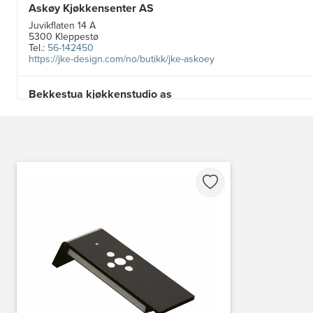
Askøy Kjøkkensenter AS
Juvikflaten 14 A
5300 Kleppestø
Tel.:
56-142450
https://jke-design.com/no/butikk/jke-askoey
Bekkestua kjøkkenstudio as
Gamle Ringeriksvei 32
1357 Bekkestua
Tel.:
99228877
Bergen Kjøkkensenter A/S
Hellevegen 228
5039 Bergen
Tel.:
55-395060
Bjerkreim Trelast AS
Nesjane 7, Vikeså
4389 Vikeså
Tel.:
51-454050
http://www.drommekjokken.no