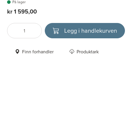
På lager
kr 1 595,00
Legg i handlekurven
Antall
Velg enhet
Finn forhandler
Produktark