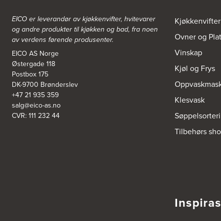
https://www.bodointerior.no/
EICO er leverandør av kjøkkenvifter, hvitevarer
Kjøkkenvifter
Bodø Kjøkkensenter AS
og andre produkter til kjøkken og bad, fra noen
Ovner og Pla
Sjøgata 34-36
av verdens førende produsenter.
Studio Sigdal Bodø
Vinskap
8006 Bodø
EICO AS Norge
Tel.:
75-500250
Østergade 118
Kjøl og Frys
Postbox 175
Oppvaskmask
DK-9700 Brønderslev
Boform Kjøkken Oslo AS
+47 21 935 359
Thomas Heftyes Gate 41
Klesvask
salg@eico-as.no
0267 Oslo
Tel.:
95992151
Søppelsorter
CVR: 111 232 44
Tilbehørs sh
Bokhylle-Spesialisten AS
Industrigata 17
3414 Lierstranda
Tel.:
90878233
Boligleverandøren Karmøy AS
Inspira
Postboks 213
4296 Åkrehamn
Tel.:
52846090