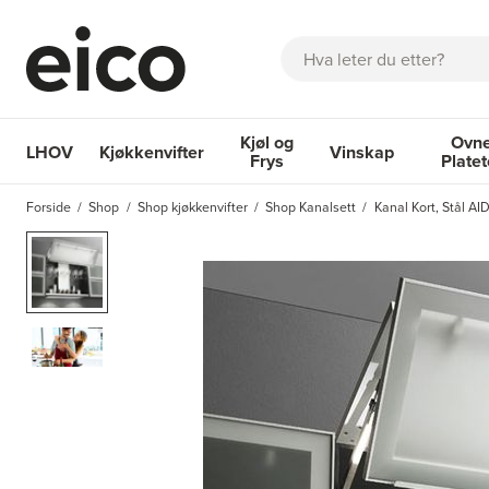
Søk
Kjøl og
Ovne
LHOV
Kjøkkenvifter
Vinskap
Frys
Plate
OM EICO
FAQ
KATALOGER
BESTILL SERVICE
INSPI
Forside
Shop
Shop kjøkkenvifter
Shop Kanalsett
Kanal Kort, Stål AI
Kjøkkenvifter
Kjøl og Frys
Vinskap
Ovner og