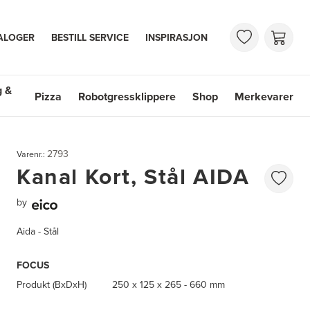
ALOGER
BESTILL SERVICE
INSPIRASJON
g &
Pizza
Robotgressklippere
Shop
Merkevarer
 & Vasker
Shop
Merkevarer
2793
Varenr.:
Kanal Kort, Stål AIDA
by
Aida - Stål
FOCUS
Produkt (BxDxH)
250 x 125 x 265 - 660 mm