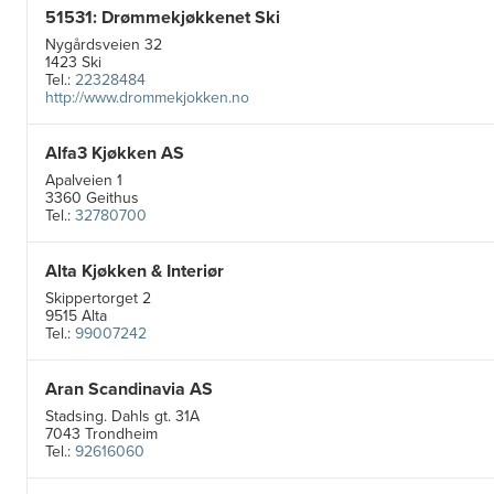
51531: Drømmekjøkkenet Ski
Nygårdsveien 32
1423 Ski
Tel.:
22328484
http://www.drommekjokken.no
Alfa3 Kjøkken AS
Apalveien 1
3360 Geithus
Tel.:
32780700
Alta Kjøkken & Interiør
Skippertorget 2
9515 Alta
Tel.:
99007242
Aran Scandinavia AS
Stadsing. Dahls gt. 31A
7043 Trondheim
Tel.:
92616060