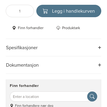
Legg i handlekurven
Antall
Velg enhet
Finn forhandler
Produktark
Spesifikasjoner
Dokumentasjon
Finn forhandler
Finn forhandlere nær deg