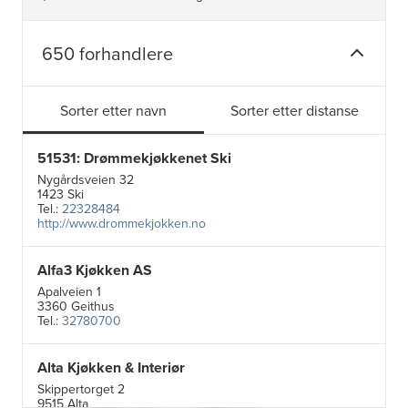
650 forhandlere
Sorter etter navn
Sorter etter distanse
51531: Drømmekjøkkenet Ski
Nygårdsveien 32
1423 Ski
Tel.:
22328484
http://www.drommekjokken.no
Alfa3 Kjøkken AS
Apalveien 1
3360 Geithus
Tel.:
32780700
Alta Kjøkken & Interiør
5
Skippertorget 2
19
7
9515 Alta