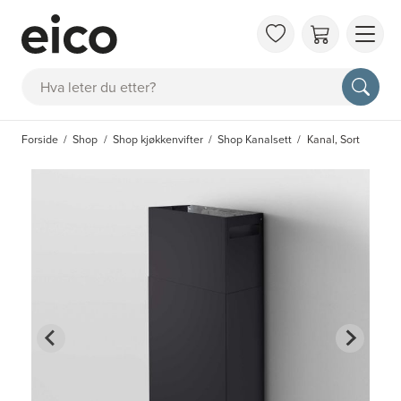
OM 
Søk
FAQ
KAT
Forside
Shop
Shop kjøkkenvifter
Shop Kanalsett
Kanal, Sort
BES
INS