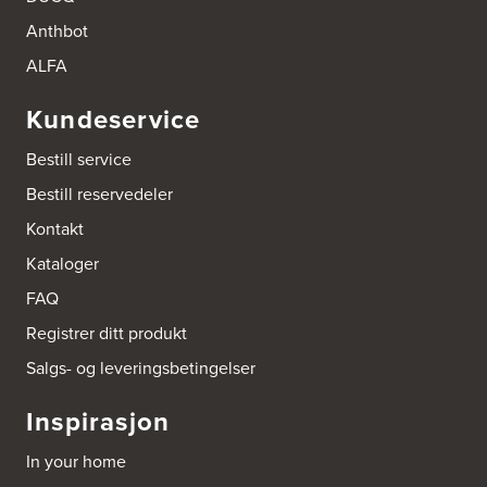
Thomas Heftyes Gate 41
Anthbot
0267 Oslo
Tel.:
95992151
ALFA
Bokhylle-Spesialisten AS
Kundeservice
Industrigata 17
3414 Lierstranda
Bestill service
Tel.:
90878233
Bestill reservedeler
Boligleverandøren Karmøy AS
Kontakt
Postboks 213
Kataloger
4296 Åkrehamn
Tel.:
52846090
FAQ
http://www.interiormesteren.no
Registrer ditt produkt
Bonaparte Interiør AS
Salgs- og leveringsbetingelser
Borgenveien 66
373 Oslo
Inspirasjon
Tel.:
22-142214
In your home
Borge butikk AS