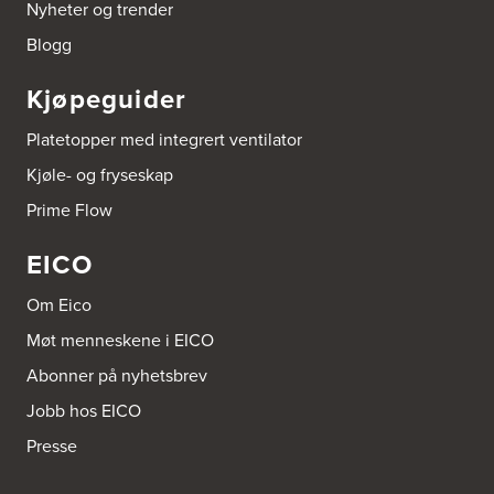
Nyheter og trender
Sundemoen Næringspark
Power Hokksund
Blogg
3300 Hokksund
Tel.:
32-700000
http://www.expert.no
Kjøpeguider
Platetopper med integrert ventilator
Brusveen Snekkerverksted AS
Bergabygdvegen 35
Kjøle- og fryseskap
2940 Heggenes
Tel.:
61-340006
Prime Flow
EICO
Brødrene Aase AS
Nikkelveien 1
4313 Sandnes
Om Eico
Tel.:
92-440011/ 92-477223
Møt menneskene i EICO
Abonner på nyhetsbrev
Bygg Innredning A/S
Thiisabakken 13
Jobb hos EICO
4010 Stavanger
Tel.:
51-530085
Presse
Bygg Tysnes AS