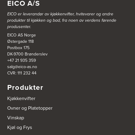
EICO A/S
Tel.:
99228877
EICO er leverandør av kjøkkenvifter, hvitevarer og andre
Bergen Kjøkkensenter A/S
produkter til kjøkken og bad, fra noen av verdens førende
Hellevegen 228
produsenter.
5039 Bergen
Tel.:
55-395060
EICO AS Norge
Østergade 118
Postbox 175
Bjerkreim Trelast AS
DK-9700 Brønderslev
Nesjane 7, Vikeså
+47 21 935 359
4389 Vikeså
salg@eico-as.no
Tel.:
51-454050
http://www.drommekjokken.no
CVR: 111 232 44
Produkter
Bjerks Trevarefabrikk AS
Torkel Haabeths Vei 47
Kjøkkenvifter
4325 Sandnes
Tel.:
51609590
Ovner og Platetopper
Vinskap
Bjørnådal AS
Nordahl Griegsgt 8
Kjøl og Frys
8624 Mo I Rana