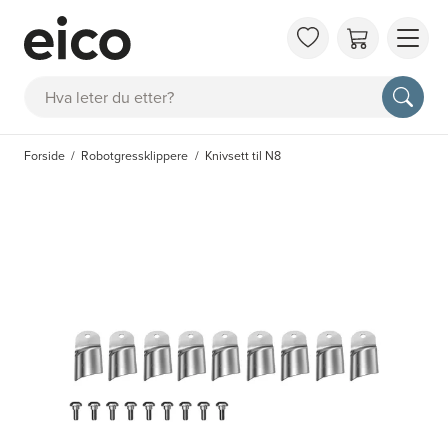
OM 
Søk
FAQ
KAT
Forside
Robotgressklippere
Knivsett til N8
BES
INS