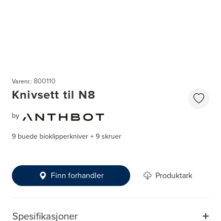
800110
Varenr.:
Knivsett til N8
by
9 buede bioklipperkniver + 9 skruer
Finn forhandler
Produktark
Spesifikasjoner