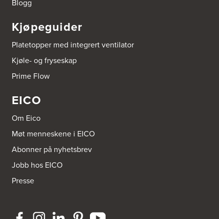
Blogg
3300 Hokksund
Tel.:
32-700000
http://www.expert.no
Kjøpeguider
Platetopper med integrert ventilator
Brusveen Snekkerverksted AS
Bergabygdvegen 35
Kjøle- og fryseskap
2940 Heggenes
Tel.:
61-340006
Prime Flow
EICO
Brødrene Aase AS
Nikkelveien 1
4313 Sandnes
Om Eico
Tel.:
92-440011/ 92-477223
Møt menneskene i EICO
Abonner på nyhetsbrev
Bygg Innredning A/S
Thiisabakken 13
Jobb hos EICO
4010 Stavanger
Tel.:
51-530085
Presse
Bygg Tysnes AS
HEgelandsvegen 542