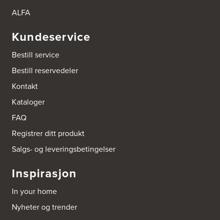
Tel.:
95992151
ALFA
Bokhylle-Spesialisten AS
Kundeservice
Industrigata 17
3414 Lierstranda
Bestill service
Tel.:
90878233
Bestill reservedeler
Boligleverandøren Karmøy AS
Kontakt
Postboks 213
Kataloger
4296 Åkrehamn
Tel.:
52846090
FAQ
http://www.interiormesteren.no
Registrer ditt produkt
Bonaparte Interiør AS
Salgs- og leveringsbetingelser
Borgenveien 66
373 Oslo
Inspirasjon
Tel.:
22-142214
In your home
Borge butikk AS
Nyheter og trender
Sundemoen Næringspark
Power Hokksund