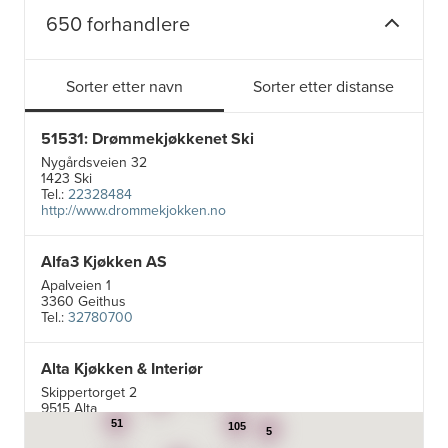
650 forhandlere
Sorter etter navn
Sorter etter distanse
51531: Drømmekjøkkenet Ski
Nygårdsveien 32
1423 Ski
Tel.:
22328484
http://www.drommekjokken.no
Alfa3 Kjøkken AS
Apalveien 1
3360 Geithus
Tel.:
32780700
Alta Kjøkken & Interiør
5
Skippertorget 2
24
7
9515 Alta
Tel.:
99007242
51
105
5