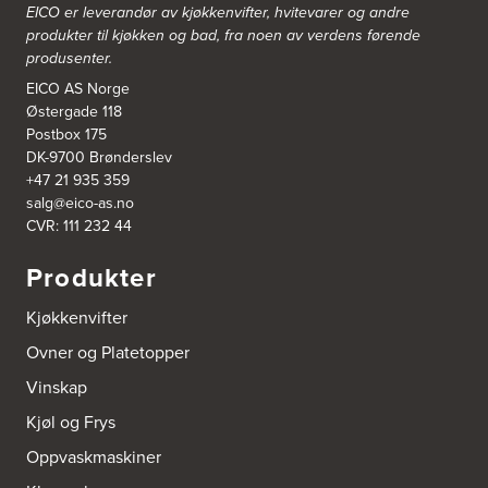
EICO er leverandør av kjøkkenvifter, hvitevarer og andre
Bergen Kjøkkensenter A/S
produkter til kjøkken og bad, fra noen av verdens førende
Hellevegen 228
produsenter.
5039 Bergen
Tel.:
55-395060
EICO AS Norge
Østergade 118
Postbox 175
Bjerkreim Trelast AS
DK-9700 Brønderslev
Nesjane 7, Vikeså
+47 21 935 359
4389 Vikeså
salg@eico-as.no
Tel.:
51-454050
http://www.drommekjokken.no
CVR: 111 232 44
Produkter
Bjerks Trevarefabrikk AS
Torkel Haabeths Vei 47
Kjøkkenvifter
4325 Sandnes
Tel.:
51609590
Ovner og Platetopper
Vinskap
Bjørnådal AS
Nordahl Griegsgt 8
Kjøl og Frys
8624 Mo I Rana
Tel.:
+47 751 53 000
Oppvaskmaskiner