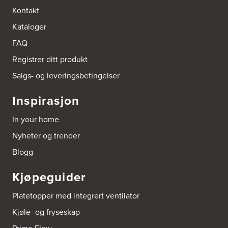
Bokhylle-Spesialisten AS
Kontakt
Industrigata 17
Kataloger
3414 Lierstranda
Tel.:
90878233
FAQ
Registrer ditt produkt
Boligleverandøren Karmøy AS
Postboks 213
Salgs- og leveringsbetingelser
4296 Åkrehamn
Tel.:
52846090
Inspirasjon
http://www.interiormesteren.no
In your home
Bonaparte Interiør AS
Nyheter og trender
Borgenveien 66
373 Oslo
Blogg
Tel.:
22-142214
Kjøpeguider
Borge butikk AS
Sundemoen Næringspark
Platetopper med integrert ventilator
Power Hokksund
3300 Hokksund
Kjøle- og fryseskap
Tel.:
32-700000
http://www.expert.no