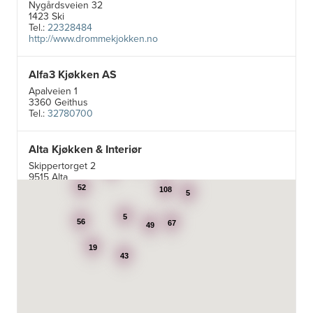
Nygårdsveien 32
1423 Ski
Tel.:
22328484
http://www.drommekjokken.no
Alfa3 Kjøkken AS
Apalveien 1
3360 Geithus
Tel.:
32780700
Alta Kjøkken & Interiør
5
Skippertorget 2
24
7
9515 Alta
Tel.:
99007242
52
108
5
5
Aran Scandinavia AS
56
67
49
Stadsing. Dahls gt. 31A
19
7043 Trondheim
43
Tel.:
92616060
Aski AS