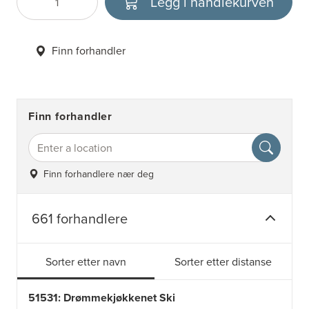
Legg i handlekurven
Antall
Velg enhet
Finn forhandler
Finn forhandler
Finn forhandlere nær deg
661 forhandlere
Sorter etter navn
Sorter etter distanse
51531: Drømmekjøkkenet Ski