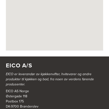
Fotvegen 13, Bygnes
4250 Kopervik
Tel.:
52-856677
Askøy Kjøkkensenter AS
Juvikflaten 14 A
5300 Kleppestø
Tel.:
56-142450
https://jke-design.com/no/butikk/jke-askoey
Aurland Elektriske AS
Odden 10 A
5745 Aurland
EICO A/S
Tel.:
57-633463
EICO er leverandør av kjøkkenvifter, hvitevarer og andre
Bekkestua kjøkkenstudio as
produkter til kjøkken og bad, fra noen av verdens førende
Gamle Ringeriksvei 32
produsenter.
1357 Bekkestua
Tel.:
99228877
EICO AS Norge
Østergade 118
Postbox 175
Bergen Kjøkkensenter A/S
DK-9700 Brønderslev
Hellevegen 228