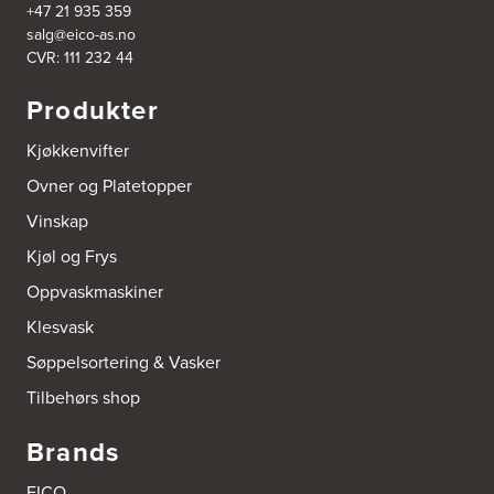
+47 21 935 359
5039 Bergen
salg@eico-as.no
Tel.:
55-395060
CVR: 111 232 44
Bjerkreim Trelast AS
Produkter
Nesjane 7, Vikeså
4389 Vikeså
Kjøkkenvifter
Tel.:
51-454050
http://www.drommekjokken.no
Ovner og Platetopper
Vinskap
Bjerks Trevarefabrikk AS
Torkel Haabeths Vei 47
Kjøl og Frys
4325 Sandnes
Tel.:
51609590
Oppvaskmaskiner
Klesvask
Bjørnådal AS
Søppelsortering & Vasker
Nordahl Griegsgt 8
8624 Mo I Rana
Tilbehørs shop
Tel.:
+47 751 53 000
Brands
Blå Bolig AS
Sentrumsvn. 4
EICO