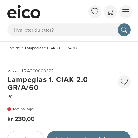
OM 
Søk
FAQ
KAT
Forside
Lampeglas f. CIAK 2.0 GR/A/60
BES
INS
45-ACC0000322
Varenr.:
Lampeglas f. CIAK 2.0
GR/A/60
by
Ikke på lager
kr 230,00