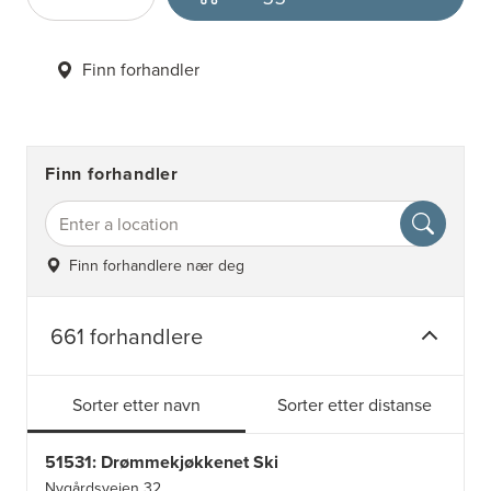
Antall
Velg enhet
Finn forhandler
Finn forhandler
Finn forhandlere nær deg
661 forhandlere
Sorter etter navn
Sorter etter distanse
51531: Drømmekjøkkenet Ski
Nygårdsveien 32