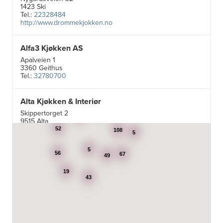
1423 Ski
Tel.:
22328484
http://www.drommekjokken.no
Alfa3 Kjøkken AS
Apalveien 1
3360 Geithus
Tel.:
32780700
Alta Kjøkken & Interiør
5
Skippertorget 2
24
7
9515 Alta
Tel.:
99007242
52
108
5
5
Aran Scandinavia AS
56
67
49
Stadsing. Dahls gt. 31A
19
7043 Trondheim
43
Tel.:
92616060
Aski AS
Fotvegen 13, Bygnes