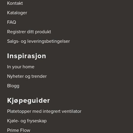
Bokhylle-Spesialisten AS
Kontakt
Industrigata 17
Kataloger
3414 Lierstranda
Tel.:
90878233
FAQ
Registrer ditt produkt
Boligleverandøren Karmøy AS
Postboks 213
Salgs- og leveringsbetingelser
4296 Åkrehamn
Tel.:
52846090
Inspirasjon
http://www.interiormesteren.no
In your home
Bonaparte Interiør AS
Nyheter og trender
Borgenveien 66
373 Oslo
Blogg
Tel.:
22-142214
Kjøpeguider
Borge butikk AS
Sundemoen Næringspark
Platetopper med integrert ventilator
Power Hokksund
3300 Hokksund
Kjøle- og fryseskap
Tel.:
32-700000
http://www.expert.no
Prime Flow