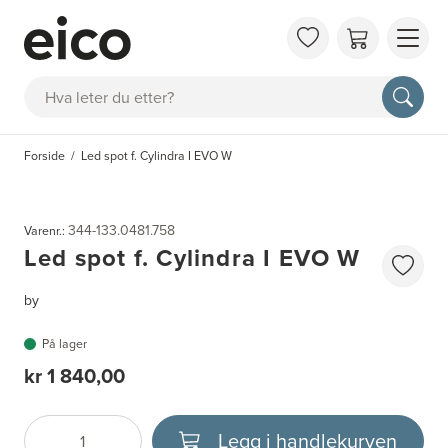
OM 
Søk
FAQ
KAT
Forside
Led spot f. Cylindra I EVO W
BES
INS
344-133.0481.758
Varenr.:
Led spot f. Cylindra I EVO W
by
På lager
kr 1 840,00
Legg i handlekurven