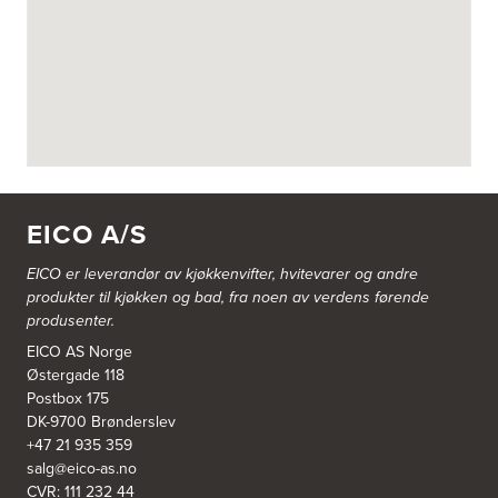
Askøy Kjøkkensenter AS
Juvikflaten 14 A
5300 Kleppestø
Tel.:
56-142450
https://jke-design.com/no/butikk/jke-askoey
Aurland Elektriske AS
Odden 10 A
5745 Aurland
EICO A/S
Tel.:
57-633463
EICO er leverandør av kjøkkenvifter, hvitevarer og andre
Bekkestua kjøkkenstudio as
produkter til kjøkken og bad, fra noen av verdens førende
Gamle Ringeriksvei 32
produsenter.
1357 Bekkestua
Tel.:
99228877
EICO AS Norge
Østergade 118
Postbox 175
Bergen Kjøkkensenter A/S
DK-9700 Brønderslev
Hellevegen 228
+47 21 935 359
5039 Bergen
salg@eico-as.no
Tel.:
55-395060
CVR: 111 232 44