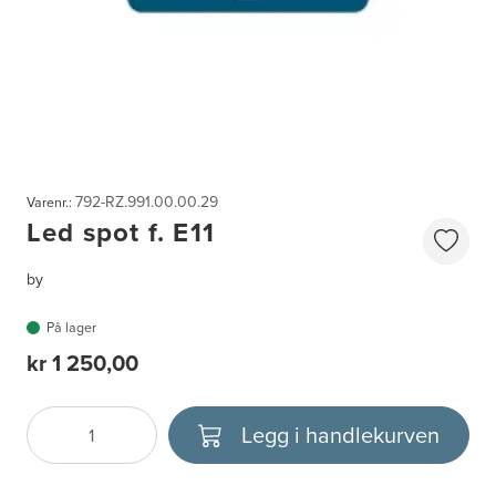
792-RZ.991.00.00.29
Varenr.:
Led spot f. E11
by
På lager
kr 1 250,00
Legg i handlekurven
Antall
Velg enhet