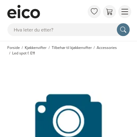
OM 
Søk
FAQ
KAT
Forside
Kjøkkenvifter
Tilbehør til kjøkkenvifter
Accessories
BES
Led spot f. E11
INS