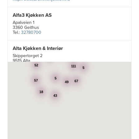
Alfa3 Kjøkken AS
Apalveien 1
3360 Geithus
Tel.:
32780700
Alta Kjøkken & Interiør
5
Skippertorget 2
21
7
9515 Alta
Tel.:
99007242
52
111
5
5
Aran Scandinavia AS
57
67
49
Stadsing. Dahls gt. 31A
18
7043 Trondheim
43
Tel.:
92616060
Aski AS
Fotvegen 13, Bygnes
4250 Kopervik
Tel.:
52-856677