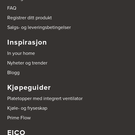
Tel.:
90878233
FAQ
Registrer ditt produkt
Boligleverandøren Karmøy AS
Postboks 213
Salgs- og leveringsbetingelser
4296 Åkrehamn
Tel.:
52846090
Inspirasjon
http://www.interiormesteren.no
In your home
Bonaparte Interiør AS
Nyheter og trender
Borgenveien 66
373 Oslo
Blogg
Tel.:
22-142214
Kjøpeguider
Borge butikk AS
Sundemoen Næringspark
Platetopper med integrert ventilator
Power Hokksund
3300 Hokksund
Kjøle- og fryseskap
Tel.:
32-700000
http://www.expert.no
Prime Flow
EICO
Bravida Trondheim