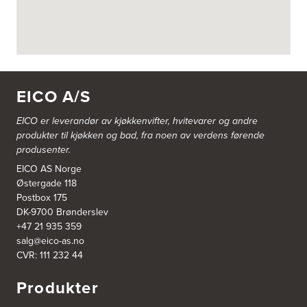
Tel.:
56-142450
https://jke-design.com/no/butikk/jke-askoey
Aurland Elektriske AS
Odden 10 A
5745 Aurland
EICO A/S
Tel.:
57-633463
EICO er leverandør av kjøkkenvifter, hvitevarer og andre
Bekkestua kjøkkenstudio as
produkter til kjøkken og bad, fra noen av verdens førende
Gamle Ringeriksvei 32
produsenter.
1357 Bekkestua
Tel.:
99228877
EICO AS Norge
Østergade 118
Postbox 175
Bergen Kjøkkensenter A/S
DK-9700 Brønderslev
Hellevegen 228
+47 21 935 359
5039 Bergen
salg@eico-as.no
Tel.:
55-395060
CVR: 111 232 44
Bjerkreim Trelast AS
Produkter
Nesjane 7, Vikeså
4389 Vikeså