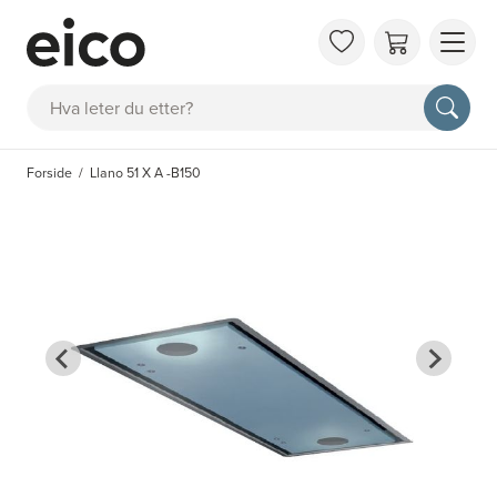
OM 
Søk
FAQ
KAT
Forside
Llano 51 X A -B150
BES
INS