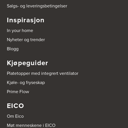
Postboks 213
Salgs- og leveringsbetingelser
4296 Åkrehamn
Tel.:
52846090
Inspirasjon
http://www.interiormesteren.no
In your home
Bonaparte Interiør AS
Nyheter og trender
Borgenveien 66
373 Oslo
Blogg
Tel.:
22-142214
Kjøpeguider
Borge butikk AS
Sundemoen Næringspark
Platetopper med integrert ventilator
Power Hokksund
3300 Hokksund
Kjøle- og fryseskap
Tel.:
32-700000
http://www.expert.no
Prime Flow
EICO
Bravida Trondheim
Postboks 4230 Vika
Bravida Norge AS - Fakturamottak
Om Eico
8608 Mo I Rana
Tel.:
73960500
Møt menneskene i EICO