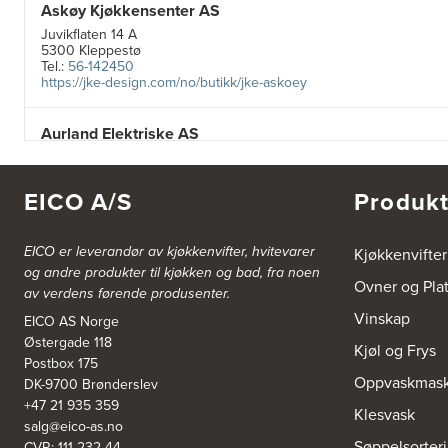
Askøy Kjøkkensenter AS
Juvikflaten 14 A
5300 Kleppestø
Tel.:
56-142450
https://jke-design.com/no/butikk/jke-askoey
Aurland Elektriske AS
Odden 10 A
5745 Aurland
Tel.:
57-633463
EICO A/S
Produkt
Bekkestua kjøkkenstudio as
EICO er leverandør av kjøkkenvifter, hvitevarer
Kjøkkenvifter
Gamle Ringeriksvei 32
og andre produkter til kjøkken og bad, fra noen
1357 Bekkestua
Ovner og Pla
av verdens førende produsenter.
Tel.:
99228877
Vinskap
EICO AS Norge
Østergade 118
Bergen Kjøkkensenter A/S
Kjøl og Frys
Postbox 175
Hellevegen 228
Oppvaskmask
DK-9700 Brønderslev
5039 Bergen
Tel.:
55-395060
+47 21 935 359
Klesvask
salg@eico-as.no
Søppelsorter
CVR: 111 232 44