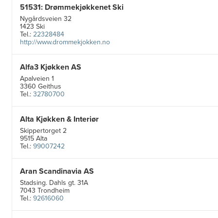
51531: Drømmekjøkkenet Ski
Nygårdsveien 32
1423 Ski
Tel.:
22328484
http://www.drommekjokken.no
Alfa3 Kjøkken AS
Apalveien 1
3360 Geithus
Tel.:
32780700
Alta Kjøkken & Interiør
Skippertorget 2
9515 Alta
Tel.:
99007242
Aran Scandinavia AS
Stadsing. Dahls gt. 31A
7043 Trondheim
Tel.:
92616060