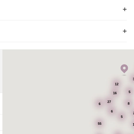
12
5
16
27
8
6
6
5
55