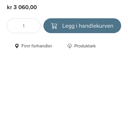
kr 3 060,00
Legg i handlekurven
Antall
Velg enhet
Finn forhandler
Produktark