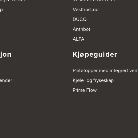
op
Vestfrost.no
DUCQ
Anthbot
ALFA
sjon
Kjøpeguider
Platetopper med integrert vent
render
Kjøle- og fryseskap
Prime Flow