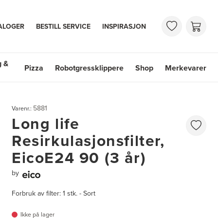
ALOGER
BESTILL SERVICE
INSPIRASJON
g &
Pizza
Robotgressklippere
Shop
Merkevarer
 & Vasker
Shop
Merkevarer
5881
Varenr.:
Long life
Resirkulasjonsfilter,
EicoE24 90 (3 år)
by
Forbruk av filter: 1 stk. - Sort
Ikke på lager