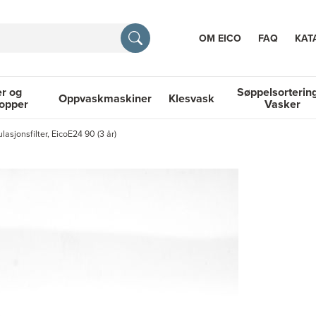
OM EICO
FAQ
KAT
r og
Søppelsorterin
Oppvaskmaskiner
Klesvask
topper
Vasker
RASJON
lasjonsfilter, EicoE24 90 (3 år)
 Platetopper
Oppvaskmaskiner
Klesvask
Søppelsortering