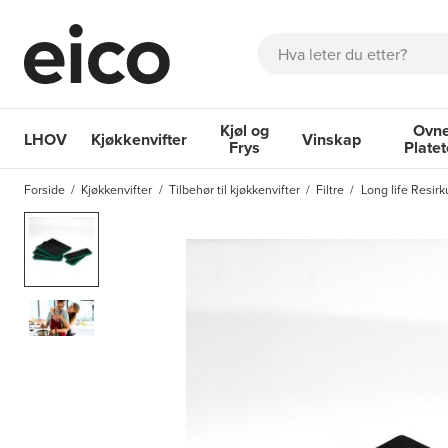
Søk
Kjøl og
Ovne
LHOV
Kjøkkenvifter
Vinskap
Frys
Plate
OM EICO
FAQ
KATALOGER
BESTILL SERVICE
INSPI
Forside
Kjøkkenvifter
Tilbehør til kjøkkenvifter
Filtre
Long life Resirku
Kjøkkenvifter
Kjøl og Frys
Vinskap
Ovner og