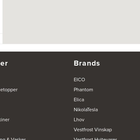
er
Brands
EICO
tetopper
Phantom
Elica
NikolaTesla
iner
Lhov
Vestfrost Vinskap
ing & Vasker
Vestfrost Hvitevarer