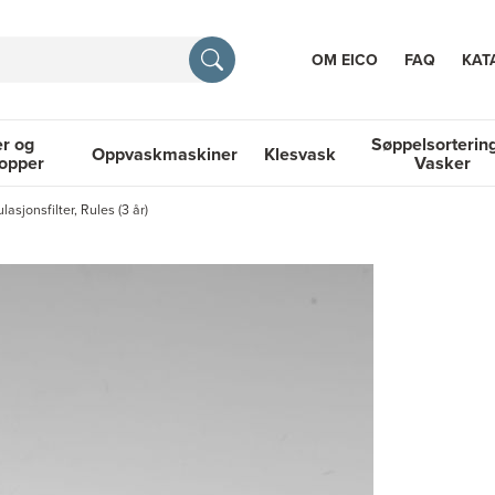
OM EICO
FAQ
KAT
r og
Søppelsorterin
Oppvaskmaskiner
Klesvask
topper
Vasker
RASJON
lasjonsfilter, Rules (3 år)
 Platetopper
Oppvaskmaskiner
Klesvask
Søppelsortering