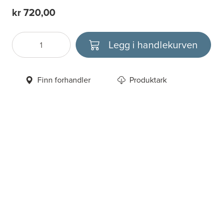
kr 720,00
Legg i handlekurven
Antall
Velg enhet
Finn forhandler
Produktark