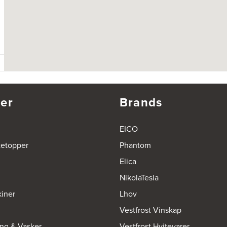
er
Brands
EICO
tetopper
Phantom
Elica
NikolaTesla
iner
Lhov
Vestfrost Vinskap
ing & Vasker
Vestfrost Hvitevarer