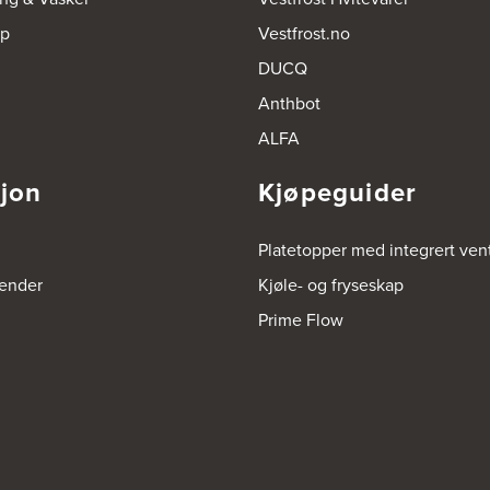
op
Vestfrost.no
DUCQ
Anthbot
ALFA
sjon
Kjøpeguider
Platetopper med integrert vent
render
Kjøle- og fryseskap
Prime Flow