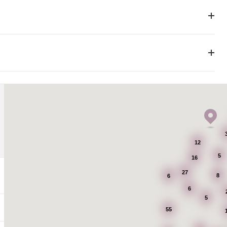
12
5
16
27
8
6
6
5
55