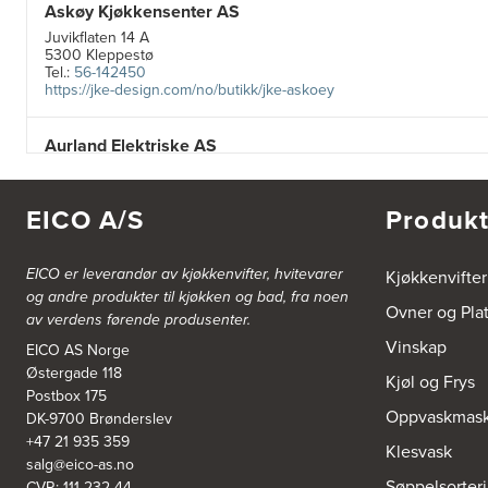
Askøy Kjøkkensenter AS
Juvikflaten 14 A
5300 Kleppestø
Tel.:
56-142450
https://jke-design.com/no/butikk/jke-askoey
Aurland Elektriske AS
Odden 10 A
5745 Aurland
Tel.:
57-633463
EICO A/S
Produkt
Bekkestua kjøkkenstudio as
EICO er leverandør av kjøkkenvifter, hvitevarer
Kjøkkenvifter
Gamle Ringeriksvei 32
og andre produkter til kjøkken og bad, fra noen
1357 Bekkestua
Ovner og Pla
av verdens førende produsenter.
Tel.:
99228877
Vinskap
EICO AS Norge
Østergade 118
Bergen Kjøkkensenter A/S
Kjøl og Frys
Postbox 175
Hellevegen 228
Oppvaskmask
DK-9700 Brønderslev
5039 Bergen
Tel.:
55-395060
+47 21 935 359
Klesvask
salg@eico-as.no
Søppelsorter
CVR: 111 232 44