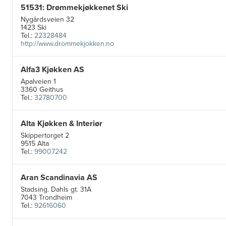
51531: Drømmekjøkkenet Ski
Nygårdsveien 32
1423 Ski
Tel.:
22328484
http://www.drommekjokken.no
Alfa3 Kjøkken AS
Apalveien 1
3360 Geithus
Tel.:
32780700
Alta Kjøkken & Interiør
Skippertorget 2
9515 Alta
Tel.:
99007242
Aran Scandinavia AS
Stadsing. Dahls gt. 31A
7043 Trondheim
Tel.:
92616060