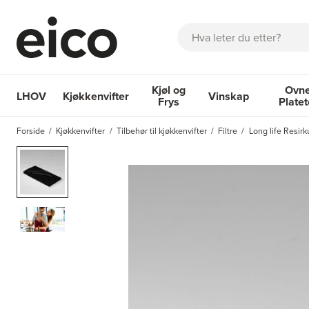
Søk
Kjøl og
Ovne
LHOV
Kjøkkenvifter
Vinskap
Frys
Plate
OM EICO
FAQ
KATALOGER
BESTILL SERVICE
INSPI
Forside
Kjøkkenvifter
Tilbehør til kjøkkenvifter
Filtre
Long life Resirku
Kjøkkenvifter
Kjøl og Frys
Vinskap
Ovner og