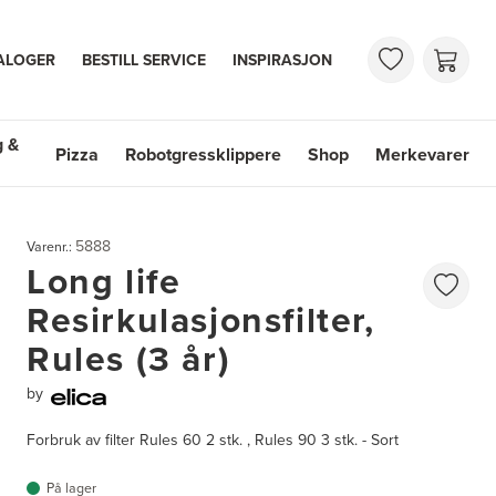
ALOGER
BESTILL SERVICE
INSPIRASJON
g &
Pizza
Robotgressklippere
Shop
Merkevarer
 & Vasker
Shop
Merkevarer
5888
Varenr.:
Long life
Resirkulasjonsfilter,
Rules (3 år)
by
Forbruk av filter Rules 60 2 stk. , Rules 90 3 stk. - Sort
På lager