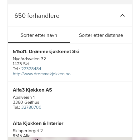
650 forhandlere
Sorter etter navn
Sorter etter distanse
51531: Drømmekjøkkenet Ski
Nygårdsveien 32
1423 Ski
Tel.:
22328484
http://www.drommekjokken.no
Alfa3 Kjøkken AS
Apalveien 1
3360 Geithus
Tel.:
32780700
Alta Kjøkken & Interiør
5
Skippertorget 2
19
7
9515 Alta