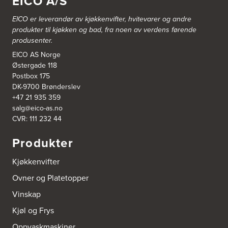
EICO A/S
EICO er leverandør av kjøkkenvifter, hvitevarer og andre
Bergen Kjøkkensenter A/S
produkter til kjøkken og bad, fra noen av verdens førende
Hellevegen 228
produsenter.
5039 Bergen
Tel.:
55-395060
EICO AS Norge
Østergade 118
Postbox 175
Bjerkreim Trelast AS
DK-9700 Brønderslev
Nesjane 7, Vikeså
+47 21 935 359
4389 Vikeså
salg@eico-as.no
Tel.:
51-454050
http://www.drommekjokken.no
CVR: 111 232 44
Produkter
Bjerks Trevarefabrikk AS
Torkel Haabeths Vei 47
Kjøkkenvifter
4325 Sandnes
Tel.:
51609590
Ovner og Platetopper
Vinskap
Bjørnådal AS
Nordahl Griegsgt 8
Kjøl og Frys
8624 Mo I Rana
Tel.:
+47 751 53 000
Oppvaskmaskiner