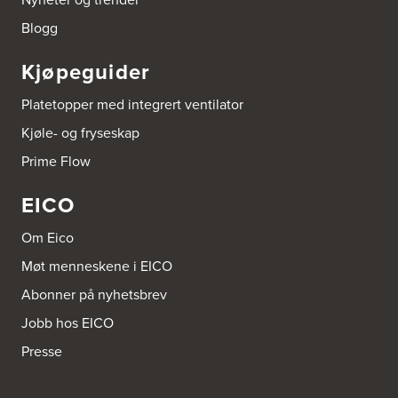
Sundemoen Næringspark
Power Hokksund
Blogg
3300 Hokksund
Tel.:
32-700000
http://www.expert.no
Kjøpeguider
Platetopper med integrert ventilator
Brusveen Snekkerverksted AS
Bergabygdvegen 35
Kjøle- og fryseskap
2940 Heggenes
Tel.:
61-340006
Prime Flow
EICO
Brødrene Aase AS
Nikkelveien 1
4313 Sandnes
Om Eico
Tel.:
92-440011/ 92-477223
Møt menneskene i EICO
Abonner på nyhetsbrev
Bygg Innredning A/S
Thiisabakken 13
Jobb hos EICO
4010 Stavanger
Tel.:
51-530085
Presse
Bygg Tysnes AS