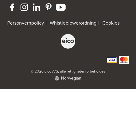
HEgelandsvegen 542
5680 Tysnes
Tel.:
53-431544
Personvernpolicy
|
Whistleblowerordning
|
Cookies
Bygger'n Onstad
Abels gate 50
1533 Moss
Tel.:
69-202050
Byggmakker Askim
Trøgstadveien 13
© 2026 Eico A/S, alle rettigheter forbeholdes
1807 Askim
Norwegian
Tel.:
69817600
Byggmakker CF AS
Hotvedtveien 6, Tingvoll
Postboks 2107
3220 Sandefjord
Tel.:
33-484000
http://www.sigdal.no