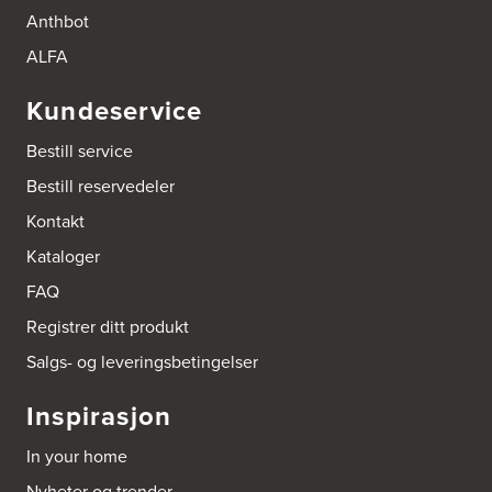
Thomas Heftyes Gate 41
Anthbot
0267 Oslo
Tel.:
95992151
ALFA
Bokhylle-Spesialisten AS
Kundeservice
Industrigata 17
3414 Lierstranda
Bestill service
Tel.:
90878233
Bestill reservedeler
Boligleverandøren Karmøy AS
Kontakt
Postboks 213
Kataloger
4296 Åkrehamn
Tel.:
52846090
FAQ
http://www.interiormesteren.no
Registrer ditt produkt
Bonaparte Interiør AS
Salgs- og leveringsbetingelser
Borgenveien 66
373 Oslo
Inspirasjon
Tel.:
22-142214
In your home
Borge butikk AS
Nyheter og trender