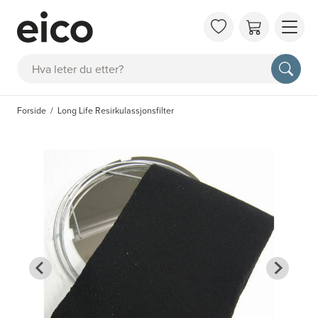
OM 
Søk
FAQ
KAT
Forside
Long Life Resirkulassjonsfilter
BES
INS