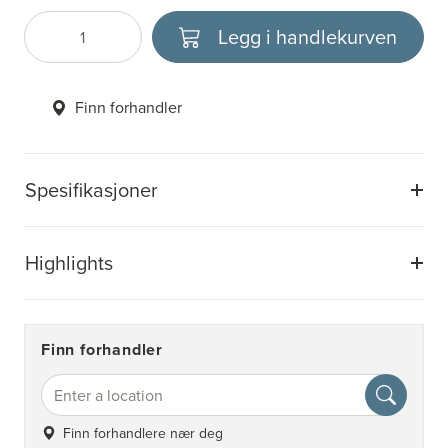
Legg i handlekurven
Antall
Velg enhet
Finn forhandler
Spesifikasjoner
Highlights
Finn forhandler
Finn forhandlere nær deg