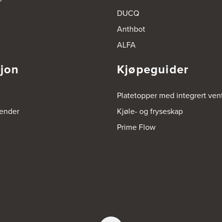
DUCQ
Anthbot
ALFA
sjon
Kjøpeguider
Platetopper med integrert vent
render
Kjøle- og fryseskap
Prime Flow