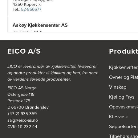
4250 Kopervik
Tel.:
52-856677
Askøy Kjøkkensenter AS
Juvikflaten 14 A
5300 Kleppestø
Tel.:
56-142450
https://jke-design.com/no/butikk/jke-askoey
EICO A/S
Produkt
Aurland Elektriske AS
EICO er leverandør av kjøkkenvifter, hvitevarer
Kjøkkenvifter
Odden 10 A
og andre produkter til kjøkken og bad, fra noen
5745 Aurland
Ovner og Pla
av verdens førende produsenter.
Tel.:
57-633463
Vinskap
EICO AS Norge
Østergade 118
Bekkestua kjøkkenstudio as
Kjøl og Frys
Postbox 175
Gamle Ringeriksvei 32
Oppvaskmask
DK-9700 Brønderslev
1357 Bekkestua
Tel.:
99228877
+47 21 935 359
Klesvask
salg@eico-as.no
Søppelsorter
CVR: 111 232 44
Bergen Kjøkkensenter A/S
Tilbehørs sh
Hellevegen 228