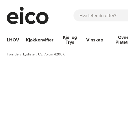
Søk
Kjøl og
Ovne
LHOV
Kjøkkenvifter
Vinskap
Frys
Plate
OM EICO
FAQ
KATALOGER
BESTILL SERVICE
INSPI
Forside
Lysliste f. CS. 75 cm 4200K
Kjøkkenvifter
Kjøl og Frys
Vinskap
Ovner og