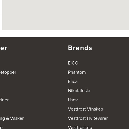
er
Brands
EICO
tetopper
Phantom
Elica
NikolaTesla
iner
Lhov
Vestfrost Vinskap
ing & Vasker
Vestfrost Hvitevarer
op
Vestfrost.no