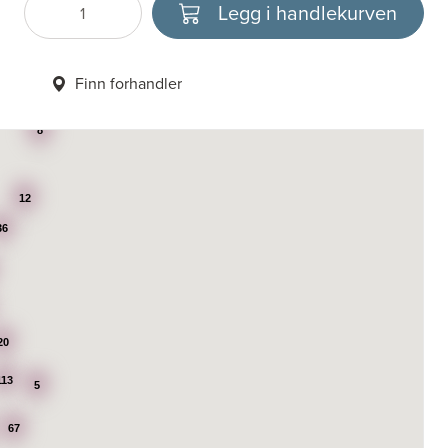
Legg i handlekurven
Antall
Velg enhet
Finn forhandler
8
12
36
20
113
5
67