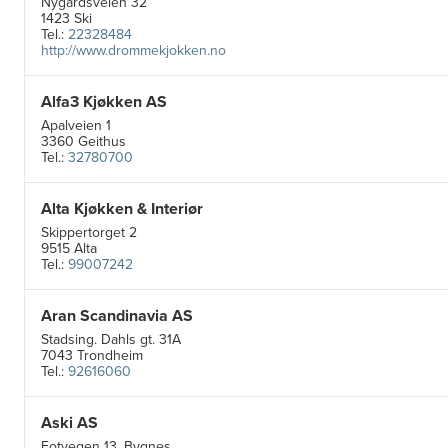
Nygårdsveien 32
1423 Ski
Tel.:
22328484
http://www.drommekjokken.no
Alfa3 Kjøkken AS
Apalveien 1
3360 Geithus
Tel.:
32780700
Alta Kjøkken & Interiør
Skippertorget 2
9515 Alta
Tel.:
99007242
Aran Scandinavia AS
Stadsing. Dahls gt. 31A
7043 Trondheim
Tel.:
92616060
Aski AS
Fotvegen 13, Bygnes