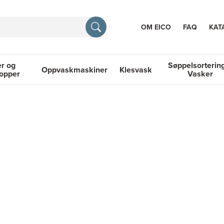
OM EICO
FAQ
KAT
r og
Søppelsorterin
Oppvaskmaskiner
Klesvask
topper
Vasker
RASJON
 Platetopper
Oppvaskmaskiner
Klesvask
Søppelsortering