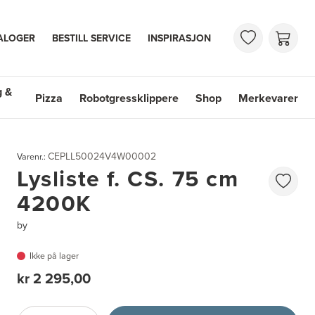
ALOGER
BESTILL SERVICE
INSPIRASJON
g &
Pizza
Robotgressklippere
Shop
Merkevarer
 & Vasker
Shop
Merkevarer
CEPLL50024V4W00002
Varenr.:
Lysliste f. CS. 75 cm
4200K
by
Ikke på lager
kr 2 295,00