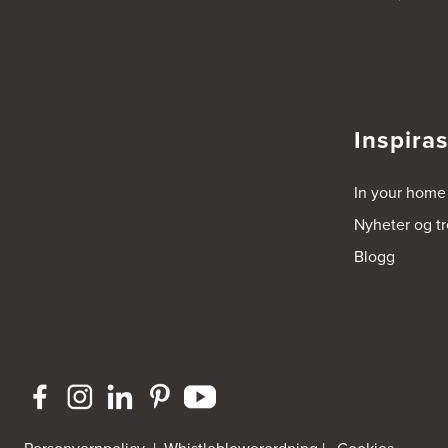
5039 Bergen
Tel.:
55-395060
Bjerkreim Trelast AS
Nesjane 7, Vikeså
4389 Vikeså
Inspira
Tel.:
51-454050
http://www.drommekjokken.no
In your home
Bjerks Trevarefabrikk AS
Nyheter og t
Torkel Haabeths Vei 47
4325 Sandnes
Blogg
Tel.:
51609590
Bjørnådal AS
Nordahl Griegsgt 8
8624 Mo I Rana
Tel.:
+47 751 53 000
Blå Bolig AS
Sentrumsvn. 4