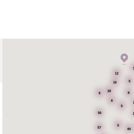
12
5
16
28
8
6
6
5
56
5
57
49